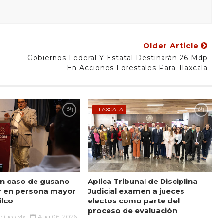
Older Article
Gobiernos Federal Y Estatal Destinarán 26 Mdp
En Acciones Forestales Para Tlaxcala
TLAXCALA
n caso de gusano
Aplica Tribunal de Disciplina
r en persona mayor
Judicial examen a jueces
ilco
electos como parte del
proceso de evaluación
lítico.Mx
Aug 06, 2026