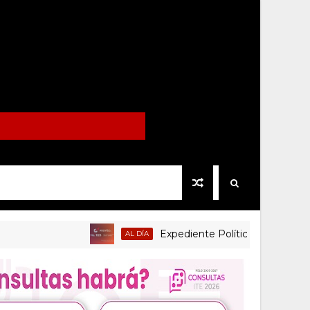
Expediente Político.Mx no 1126
AL DÍA