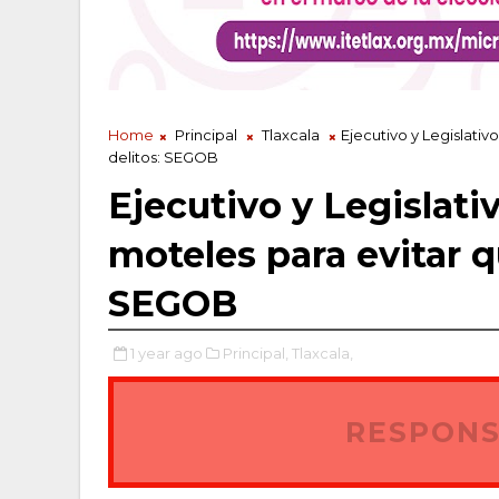
Home
Principal
Tlaxcala
Ejecutivo y Legislati
delitos: SEGOB
Ejecutivo y Legislati
moteles para evitar q
SEGOB
1 year ago
Principal,
Tlaxcala,
RESPONS