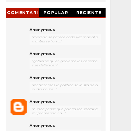
COMENTARI
POPULAR
RECIENTE
OS
Anonymous
"morena se parece cada vez más al p
ri antes se llam..."
Anonymous
"gobierne quien gobierne los derecho
s se defienden"
Anonymous
"rechazamos la política salinista de cl
audia no los..."
Anonymous
"nunca pensé que podría recuperar a
mi prometido ha..."
Anonymous