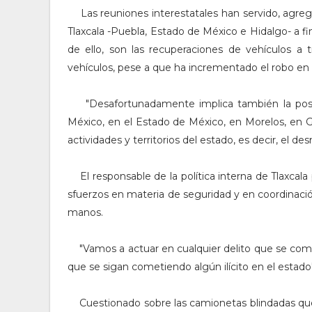
Las reuniones interestatales han servido, agregó
Tlaxcala -Puebla, Estado de México e Hidalgo- a fi
de ello, son las recuperaciones de vehículos a t
vehículos, pese a que ha incrementado el robo en 
"D
esafortunadamente implica también la pos
México, en el Estado de México, en Morelos, en 
actividades y territorios del estado, es decir, el
El responsable de la política interna de Tlaxcala
sfuerzos en materia de seguridad y en coordinaci
manos.
"V
amos a actuar en cualquier delito que se come
que se sigan cometiendo algún ilícito en el estado"
Cuestionado sobre las camionetas blindadas que 