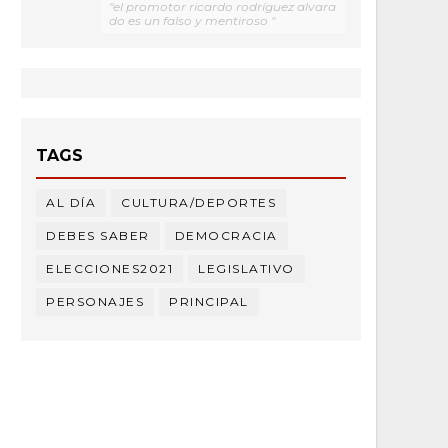
"el promotor ricardo rodríguez alvara
do es un falso y mentiroso "
TAGS
AL DÍA
CULTURA/DEPORTES
DEBES SABER
DEMOCRACIA
ELECCIONES2021
LEGISLATIVO
PERSONAJES
PRINCIPAL