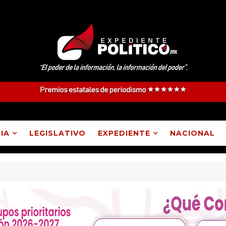
IA
LEGISLATIVO
EXPEDIENTE
NACIONAL
ngatepec, Lázaro Cárdenas, Españita y Huamantla