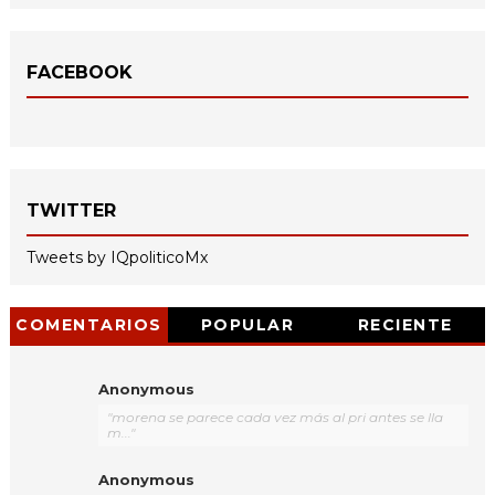
FACEBOOK
TWITTER
Tweets by IQpoliticoMx
COMENTARIOS
POPULAR
RECIENTE
Anonymous
"morena se parece cada vez más al pri antes se lla
m..."
Anonymous