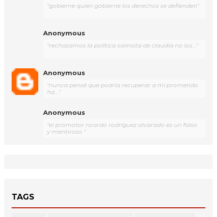
"gobierne quien gobierne los derechos se defienden"
Anonymous
"rechazamos la política salinista de claudia no los..."
Anonymous
"nunca pensé que podría recuperar a mi prometido
ha..."
Anonymous
"el promotor ricardo rodríguez alvarado es un falso
y mentiroso "
TAGS