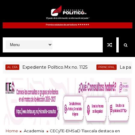
Expediente Político.Mx no. 1125
La paz no d
L DÍA
PRINCIPAL
Home
Academia
CECyTE-EMSaD Tlaxcala destaca en