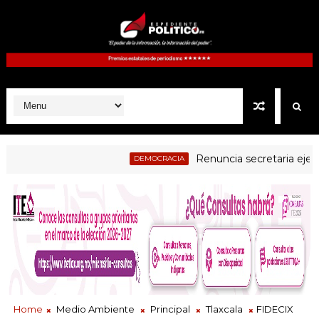
Renuncia secretaria ejecutiva de
DEMOCRACIA
cial examen a jueces electos como parte del proceso de evaluació
Home
Medio Ambiente
Principal
Tlaxcala
FIDECIX