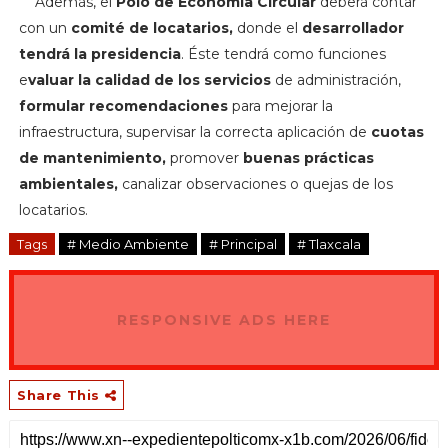
Además, el
Polo de Economía Circular
deberá contar
con un
comité de locatarios,
donde el
desarrollador
tendrá la presidencia
. Éste tendrá como funciones
e
valuar la calidad de los servicios
de administración,
formular recomendaciones
para mejorar la
infraestructura, supervisar la correcta aplicación de
cuotas
de mantenimiento,
promover
buenas prácticas
ambientales,
canalizar observaciones o quejas de los
locatarios.
Tags
# Medio Ambiente
# Principal
# Tlaxcala
RESPONSIVE ADS HERE
Share This