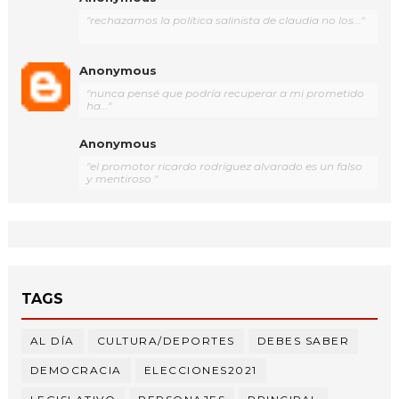
"rechazamos la política salinista de claudia no los..."
Anonymous
"nunca pensé que podría recuperar a mi prometido
ha..."
Anonymous
"el promotor ricardo rodríguez alvarado es un falso
y mentiroso "
TAGS
AL DÍA
CULTURA/DEPORTES
DEBES SABER
DEMOCRACIA
ELECCIONES2021