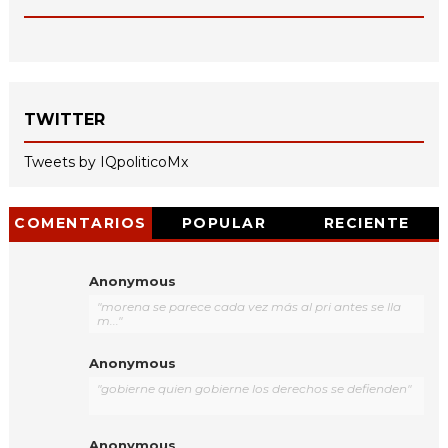
TWITTER
Tweets by IQpoliticoMx
COMENTARIOS
POPULAR
RECIENTE
Anonymous
"morena se parece cada vez más al pri antes se lla
m..."
Anonymous
"gobierne quien gobierne los derechos se defienden"
Anonymous