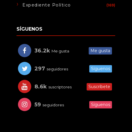
Expediente Político
(169)
SÍGUENOS
36.2k
Me gusta
Me gusta
297
Síguenos
seguidores
8.6k
Suscríbete
suscriptores
59
Síguenos
seguidores