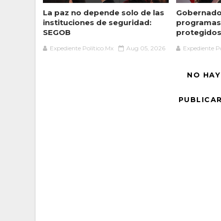
La paz no depende solo de las
Gobernador
instituciones de seguridad:
programas 
SEGOB
protegidos 
Expediente Político.Mx
Aug 05, 2026
Expediente Po
NO HAY
PUBLICA