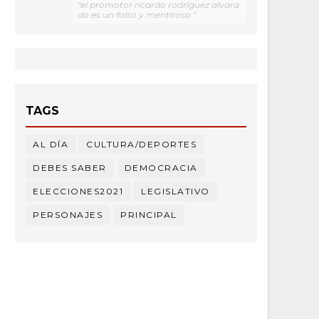
"el promotor ricardo rodríguez alvara
do es un falso y mentiroso "
TAGS
AL DÍA
CULTURA/DEPORTES
DEBES SABER
DEMOCRACIA
ELECCIONES2021
LEGISLATIVO
PERSONAJES
PRINCIPAL