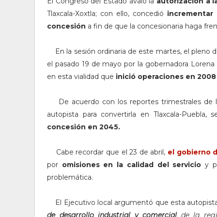
El Congreso del Estado avaló la
autorización a 
Tlaxcala-Xoxtla; con ello, concedió
incrementar 1
concesión
a fin de que la concesionaria haga frent
En la sesión ordinaria de este martes, el pleno d
el pasado 19 de mayo por la gobernadora Lorena Cu
en esta vialidad que
inició operaciones en 200
De acuerdo con los reportes trimestrales de l
autopista para convertirla en Tlaxcala-Puebla
concesión en 2045.
Cabe recordar que el 23 de abril,
el gobierno 
por
omisiones en la calidad del servicio
y po
problemática.
El Ejecutivo local argumentó que esta autopist
de desarrollo industrial y comercial
de la reg