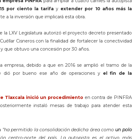
la empresa PINFRA
para ampliar a cuatro carriles la autopista
5 por ciento la tarifa
y
extender por 10 años más la
e a la inversión que implicará esta obra.
e la LXV Legislatura autorizó el proyecto decreto presentado
éllar Cisneros con la finalidad de fortalecer la conectividad
8
y que obtuvo una concesión por 30 años.
a empresa, debido a que en 2016 se amplió el tramo de la
, se dió por bueno ese año de operaciones y
el fin de la
de Tlaxcala inició un procedimiento
en contra de PINFRA
steriormente instaló mesas de trabajo para atender esta
a
"ha permitido la consolidación dedicha área como
un polo
ión centro-norte del país. La autopista es el activo más