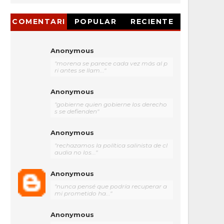
COMENTARI
POPULAR
RECIENTE
OS
Anonymous
"morena se parece cada vez más al p
ri antes se llam..."
Anonymous
"gobierne quien gobierne los derecho
s se defienden"
Anonymous
"rechazamos la política salinista de cl
audia no los..."
Anonymous
"nunca pensé que podría recuperar a
mi prometido ha..."
Anonymous