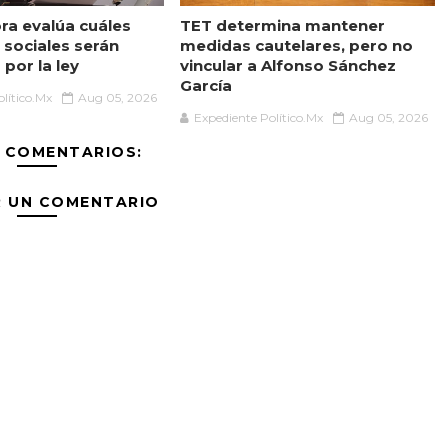
a evalúa cuáles
TET determina mantener
sociales serán
medidas cautelares, pero no
por la ley
vincular a Alfonso Sánchez
García
lítico.Mx
Aug 05, 2026
Expediente Político.Mx
Aug 05, 2026
 COMENTARIOS:
R UN COMENTARIO