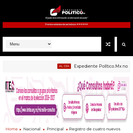
Expediente Político.Mx no 1126
AL DÍA
blicas de Atltzayanca, Atlangatepec, Lázaro Cárdenas, Españit
Home
Nacional
Principal
Registro de cuatro nuevos