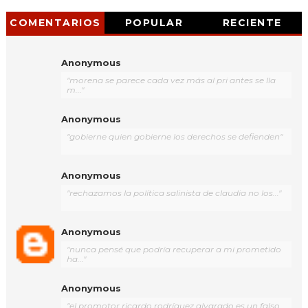
COMENTARIOS
POPULAR
RECIENTE
Anonymous
"morena se parece cada vez más al pri antes se lla
m..."
Anonymous
"gobierne quien gobierne los derechos se defienden"
Anonymous
"rechazamos la política salinista de claudia no los..."
Anonymous
"nunca pensé que podría recuperar a mi prometido
ha..."
Anonymous
"el promotor ricardo rodríguez alvarado es un falso