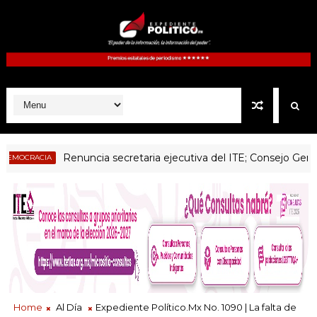
Renuncia secretaria ejecutiva del ITE; Consejo General sin
RACIA
Home
Al Día
Expediente Político.Mx No. 1090 | La falta de