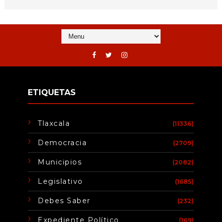
ETIQUETAS
Tlaxcala
(11336)
Democracia
(2709)
Municipios
(2082)
Legislativo
(1685)
Debes Saber
(232)
Expediente Político
(169)