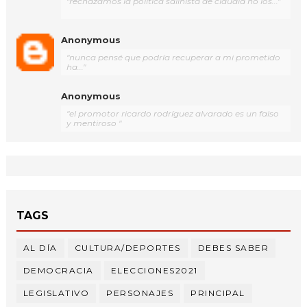
"rechazamos la política salinista de claudia no los..."
Anonymous
"nunca pensé que podría recuperar a mi prometido
ha..."
Anonymous
"el promotor ricardo rodríguez alvarado es un falso
y mentiroso "
TAGS
AL DÍA
CULTURA/DEPORTES
DEBES SABER
DEMOCRACIA
ELECCIONES2021
LEGISLATIVO
PERSONAJES
PRINCIPAL