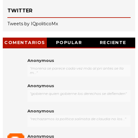
TWITTER
Tweets by IQpoliticoMx
COMENTARIOS
POPULAR
RECIENTE
Anonymous
"morena se parece cada vez más al pri antes se lla
m..."
Anonymous
"gobierne quien gobierne los derechos se defienden"
Anonymous
"rechazamos la política salinista de claudia no los..."
Anonymous