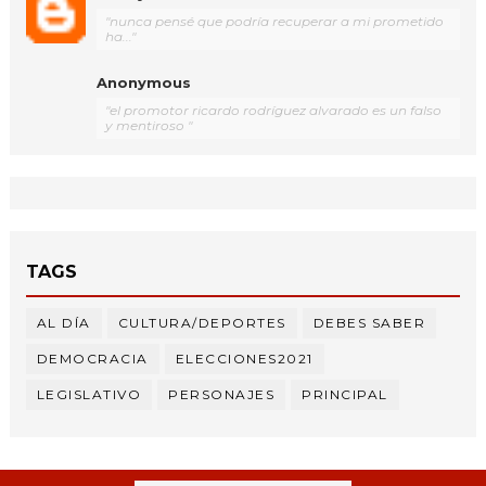
"nunca pensé que podría recuperar a mi prometido
ha..."
Anonymous
"el promotor ricardo rodríguez alvarado es un falso
y mentiroso "
TAGS
AL DÍA
CULTURA/DEPORTES
DEBES SABER
DEMOCRACIA
ELECCIONES2021
LEGISLATIVO
PERSONAJES
PRINCIPAL