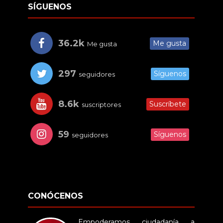
SÍGUENOS
36.2k
Me gusta
Me gusta
297
Síguenos
seguidores
8.6k
Suscríbete
suscriptores
59
Síguenos
seguidores
CONÓCENOS
Empoderamos ciudadanía a