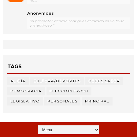
ha..."
Anonymous
"el promotor ricardo rodríguez alvarado es un falso
y mentiroso "
TAGS
AL DÍA
CULTURA/DEPORTES
DEBES SABER
DEMOCRACIA
ELECCIONES2021
LEGISLATIVO
PERSONAJES
PRINCIPAL