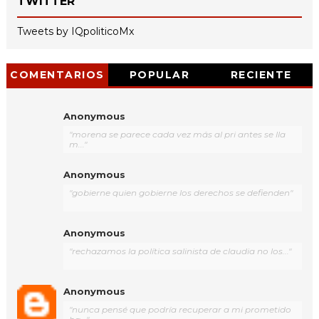
TWITTER
Tweets by IQpoliticoMx
COMENTARIOS
POPULAR
RECIENTE
Anonymous
"morena se parece cada vez más al pri antes se lla
m..."
Anonymous
"gobierne quien gobierne los derechos se defienden"
Anonymous
"rechazamos la política salinista de claudia no los..."
Anonymous
"nunca pensé que podría recuperar a mi prometido