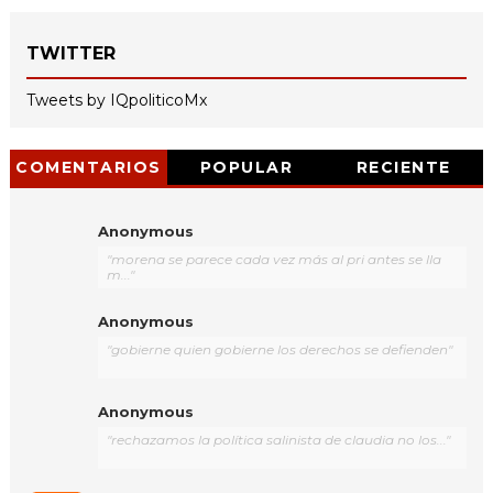
TWITTER
Tweets by IQpoliticoMx
COMENTARIOS
POPULAR
RECIENTE
Anonymous
"morena se parece cada vez más al pri antes se lla
m..."
Anonymous
"gobierne quien gobierne los derechos se defienden"
Anonymous
"rechazamos la política salinista de claudia no los..."