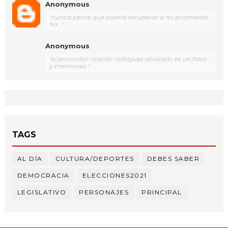
Anonymous
"nunca pensé que podría recuperar a mi prometido
ha..."
Anonymous
"el promotor ricardo rodríguez alvarado es un falso
y mentiroso "
TAGS
AL DÍA
CULTURA/DEPORTES
DEBES SABER
DEMOCRACIA
ELECCIONES2021
LEGISLATIVO
PERSONAJES
PRINCIPAL