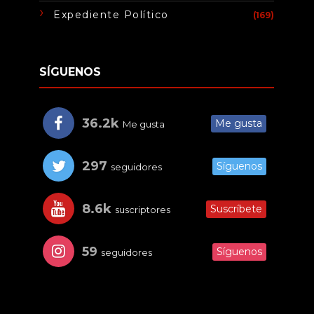
Expediente Político
(169)
SÍGUENOS
36.2k
Me gusta
Me gusta
297
Síguenos
seguidores
8.6k
Suscríbete
suscriptores
59
Síguenos
seguidores