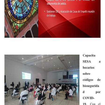
Capacita
SESA a
becarios
sobre
códigos de
biosegurida
d por
COVID-
19.
Con el