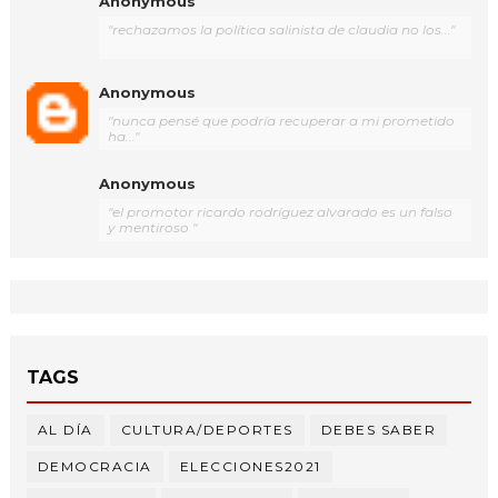
Anonymous
"rechazamos la política salinista de claudia no los..."
Anonymous
"nunca pensé que podría recuperar a mi prometido
ha..."
Anonymous
"el promotor ricardo rodríguez alvarado es un falso
y mentiroso "
TAGS
AL DÍA
CULTURA/DEPORTES
DEBES SABER
DEMOCRACIA
ELECCIONES2021