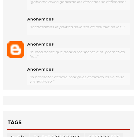
"gobierne quien gobierne los derechos se defienden"
Anonymous
"rechazamos la política salinista de claudia no los..."
Anonymous
"nunca pensé que podría recuperar a mi prometido
ha..."
Anonymous
"el promotor ricardo rodríguez alvarado es un falso
y mentiroso "
TAGS
AL DÍA
CULTURA/DEPORTES
DEBES SABER