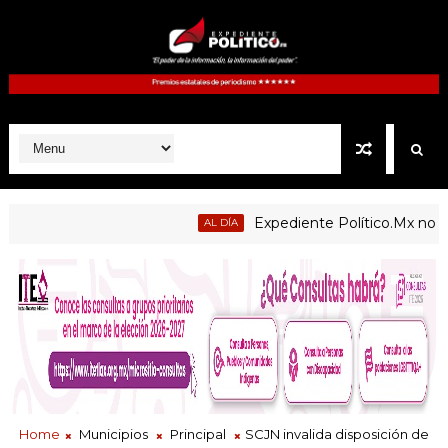
Expediente Político.Mx no 1126
AL DÍA
úblicas de Atltzayanca, Atlangatepec, Lázaro Cárdenas, Españi
Home
Municipios
Principal
SCJN invalida disposición de