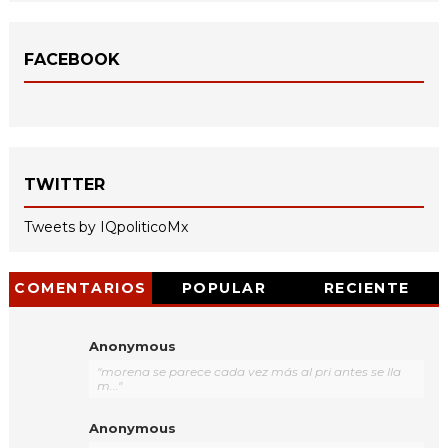
FACEBOOK
TWITTER
Tweets by IQpoliticoMx
COMENTARIOS
POPULAR
RECIENTE
Anonymous
"morena se parece cada vez más al pri antes se lla
m..."
Anonymous