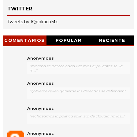
TWITTER
Tweets by IQpoliticoMx
COMENTARIOS
POPULAR
RECIENTE
Anonymous
"morena se parece cada vez más al pri antes se lla
m..."
Anonymous
"gobierne quien gobierne los derechos se defienden"
Anonymous
"rechazamos la política salinista de claudia no los..."
Anonymous