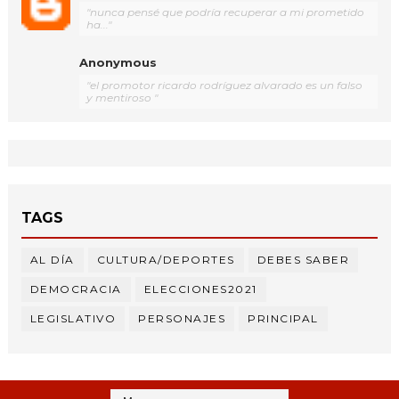
"nunca pensé que podría recuperar a mi prometido
ha..."
Anonymous
"el promotor ricardo rodríguez alvarado es un falso
y mentiroso "
TAGS
AL DÍA
CULTURA/DEPORTES
DEBES SABER
DEMOCRACIA
ELECCIONES2021
LEGISLATIVO
PERSONAJES
PRINCIPAL