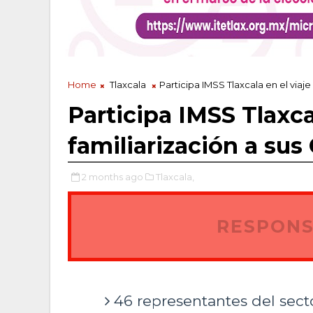
Home
Tlaxcala
Participa IMSS Tlaxcala en el viaj
Participa IMSS Tlaxca
familiarización a sus
2 months ago
Tlaxcala,
RESPONS
46 representantes del secto