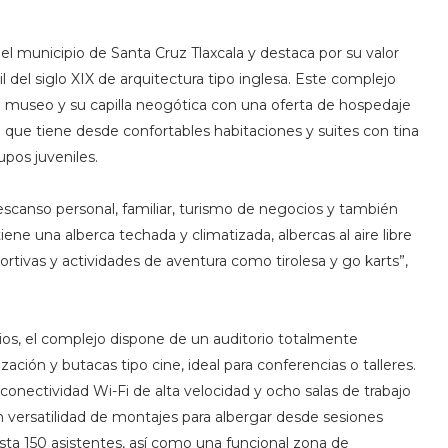
 el municipio de Santa Cruz Tlaxcala y destaca por su valor
l del siglo XIX de arquitectura tipo inglesa. Este complejo
 museo y su capilla neogótica con una oferta de hospedaje
o que tiene desde confortables habitaciones y suites con tina
upos juveniles.
escanso personal, familiar, turismo de negocios y también
ne una alberca techada y climatizada, albercas al aire libre
ivas y actividades de aventura como tirolesa y go karts”,
ocios, el complejo dispone de un auditorio totalmente
ción y butacas tipo cine, ideal para conferencias o talleres.
nectividad Wi-Fi de alta velocidad y ocho salas de trabajo
versatilidad de montajes para albergar desde sesiones
ta 150 asistentes, así como una funcional zona de