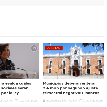
PRINCIPAL
a evalúa cuáles
Municipios deberán enterar
sociales serán
2.4 mdp por segundo ajuste
por la ley
trimestral negativo: Finanzas
lítico.Mx
Aug 05, 2026
Expediente Político.Mx
Aug 04, 2026