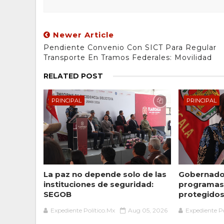
Newer Article
Pendiente Convenio Con SICT Para Regular
Transporte En Tramos Federales: Movilidad
RELATED POST
PRINCIPAL
PRINCIPAL
La paz no depende solo de las
Gobernador
instituciones de seguridad:
programas 
SEGOB
protegidos 
Expediente Político.Mx
Aug 05, 2026
Expediente Po