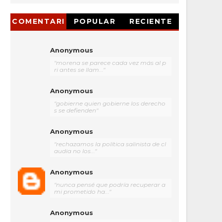
COMENTARI
POPULAR
RECIENTE
OS
Anonymous
"morena se parece cada vez más al p
ri antes se llam..."
Anonymous
"gobierne quien gobierne los derecho
s se defienden"
Anonymous
"rechazamos la política salinista de cl
audia no los..."
Anonymous
"nunca pensé que podría recuperar a
mi prometido ha..."
Anonymous