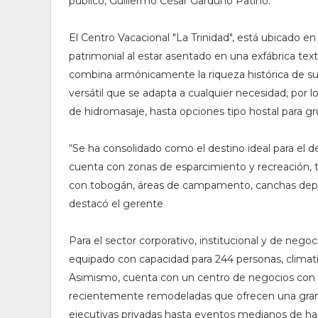
público, Guillermo César Garduño Patiño.
El Centro Vacacional "La Trinidad", está ubicado en
patrimonial al estar asentado en una exfábrica texti
combina armónicamente la riqueza histórica de su
versátil que se adapta a cualquier necesidad, por l
de hidromasaje, hasta opciones tipo hostal para gr
“Se ha consolidado como el destino ideal para el d
cuenta con zonas de esparcimiento y recreación, tie
con tobogán, áreas de campamento, canchas deport
destacó el gerente
Para el sector corporativo, institucional y de neg
equipado con capacidad para 244 personas, climatiza
Asimismo, cuenta con un centro de negocios con co
recientemente remodeladas que ofrecen una gran 
ejecutivas privadas hasta eventos medianos de has