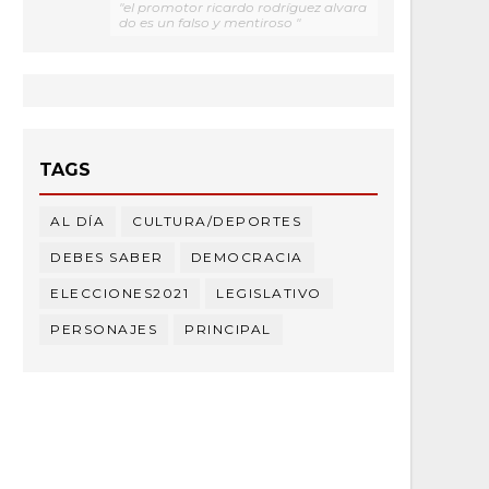
"el promotor ricardo rodríguez alvara
do es un falso y mentiroso "
TAGS
AL DÍA
CULTURA/DEPORTES
DEBES SABER
DEMOCRACIA
ELECCIONES2021
LEGISLATIVO
PERSONAJES
PRINCIPAL