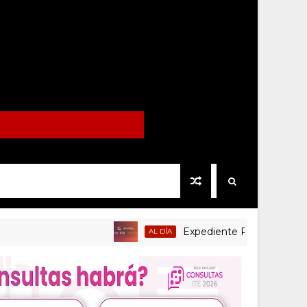
Expediente Político.Mx no. 1125
AL DÍA