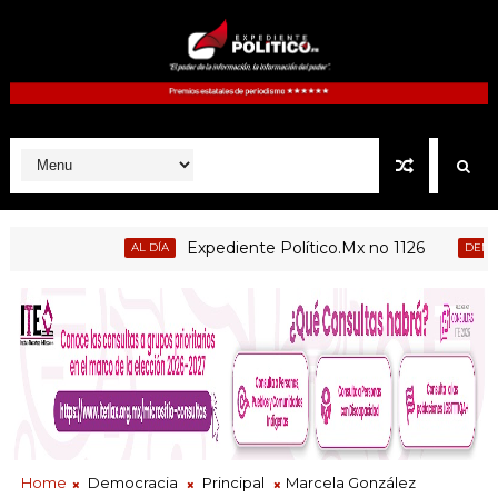
Expediente Político.Mx no 1126
AL DÍA
DEMOCRACI
tltzayanca, Atlangatepec, Lázaro Cárdenas, Españita y Huamant
Home
Democracia
Principal
Marcela González