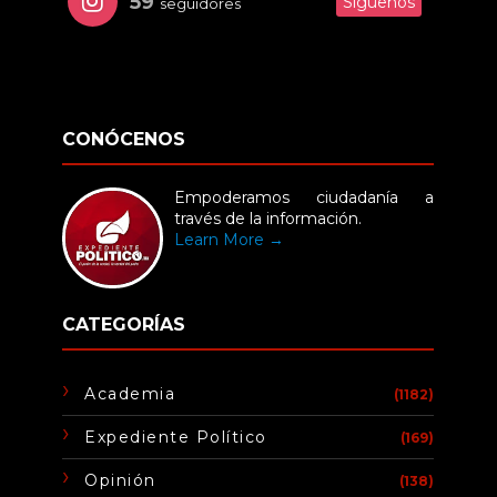
59
Síguenos
seguidores
CONÓCENOS
Empoderamos ciudadanía a
través de la información.
Learn More →
CATEGORÍAS
Academia
(1182)
Expediente Político
(169)
Opinión
(138)