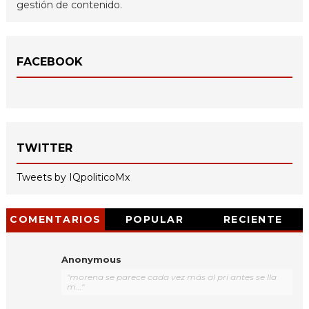
gestión de contenido.
FACEBOOK
TWITTER
Tweets by IQpoliticoMx
COMENTARIOS
POPULAR
RECIENTE
Anonymous
"morena se parece cada vez más al pri antes se lla
m..."