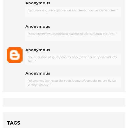
Anonymous
"gobierne quien gobierne los derechos se defienden"
Anonymous
"rechazamos la política salinista de claudia no los..."
Anonymous
"nunca pensé que podría recuperar a mi prometido
ha..."
Anonymous
"el promotor ricardo rodríguez alvarado es un falso
y mentiroso "
TAGS