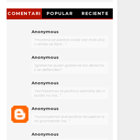
COMENTARI
POPULAR
RECIENTE
OS
Anonymous
"morena se parece cada vez más al p
ri antes se llam..."
Anonymous
"gobierne quien gobierne los derecho
s se defienden"
Anonymous
"rechazamos la política salinista de cl
audia no los..."
Anonymous
"nunca pensé que podría recuperar a
mi prometido ha..."
Anonymous