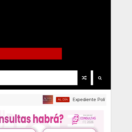
Expediente Político.Mx no 1126
AL DÍA