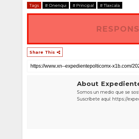
Tags
# Onenqui
# Principal
# Tlaxcala
RESPONS
Share This
About Expediente
Somos un medio que se sostie
Suscríbete aquí: https://exp