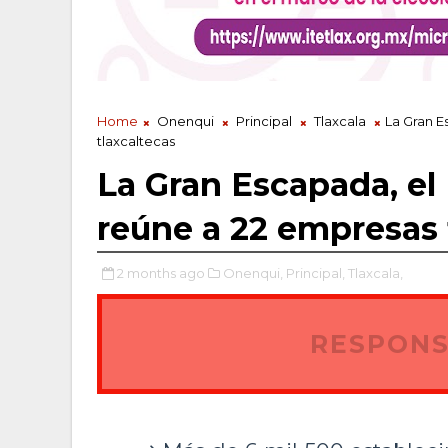
Home
Onenqui
Principal
Tlaxcala
La Gran E
tlaxcaltecas
La Gran Escapada, el
reúne a 22 empresas 
2 months ago
Onenqui,
Principal,
Tlaxcala,
RESPONS