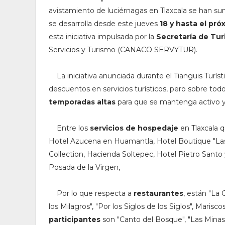
avistamiento de luciérnagas en Tlaxcala se han s
se desarrolla desde este jueves
18 y hasta el pr
esta iniciativa impulsada por la
Secretaría de Tu
Servicios y Turismo (CANACO SERVYTUR).
La iniciativa anunciada durante el Tianguis Turís
descuentos en servicios turísticos, pero sobre tod
temporadas altas
para que se mantenga activo y a
Entre los
servicios de hospedaje
en Tlaxcala 
Hotel Azucena en Huamantla, Hotel Boutique "Las 
Collection, Hacienda Soltepec, Hotel Pietro Santo y
Posada de la Virgen,
Por lo que respecta a
restaurantes
, están "La 
los Milagros", "Por los Siglos de los Siglos", Marisco
participantes
son "Canto del Bosque", "Las Minas