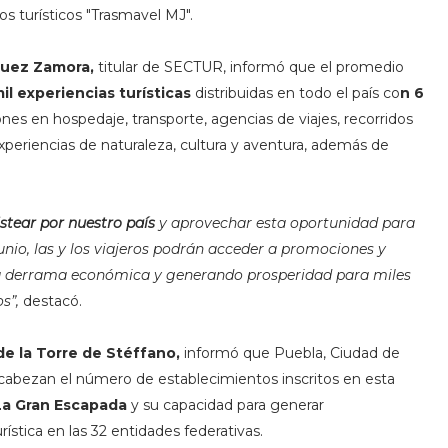
ios turísticos "Trasmavel MJ".
guez Zamora,
titular de SECTUR, informó que el promedio
il experiencias turísticas
distribuidas en todo el país co
n 6
ones en
hospedaje, transporte, agencias de viajes, recorridos
experiencias de naturaleza, cultura y aventura, además de
stear por nuestro país
y aprovechar esta oportunidad para
unio, las y los viajeros podrán acceder a promociones y
 la derrama económica y generando prosperidad para miles
s”,
destacó.
de la Torre de Stéffano,
informó que Puebla, Ciudad de
cabezan el número de establecimientos inscritos en esta
La Gran Escapada
y su capacidad para generar
stica en las 32 entidades federativas.