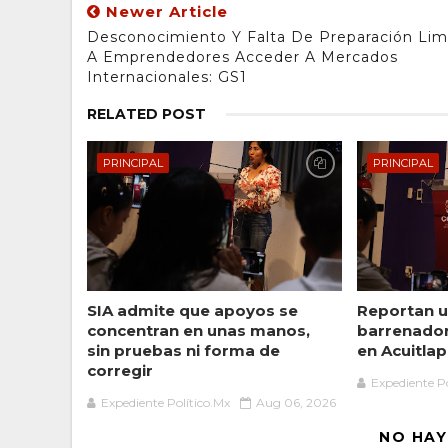
Newer Article
Desconocimiento Y Falta De Preparación Lim
A Emprendedores Acceder A Mercados
Internacionales: GS1
RELATED POST
PRINCIPAL
PRINCIPAL
SIA admite que apoyos se
Reportan u
concentran en unas manos,
barrenado
sin pruebas ni forma de
en Acuitlap
corregir
Expediente Po
Expediente Político.Mx
Aug 06, 2026
NO HAY