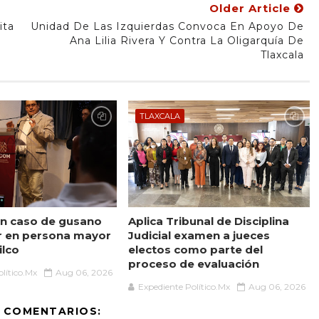
Older Article
ita
Unidad De Las Izquierdas Convoca En Apoyo De
Ana Lilia Rivera Y Contra La Oligarquía De
Tlaxcala
TLAXCALA
n caso de gusano
Aplica Tribunal de Disciplina
r en persona mayor
Judicial examen a jueces
ilco
electos como parte del
proceso de evaluación
lítico.Mx
Aug 06, 2026
Expediente Político.Mx
Aug 06, 2026
 COMENTARIOS: