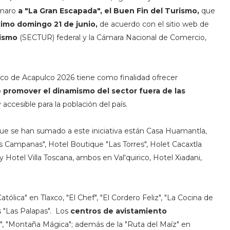
umaro
a "La Gran Escapada", el Buen Fin del Turismo,
que
óximo domingo 21 de junio,
de acuerdo con el sitio web de
rismo
(SECTUR) federal y la Cámara Nacional de Comercio,
tico de Acapulco 2026 tiene como finalidad ofrecer
o
promover el dinamismo del sector fuera de las
ccesible para la población del país.
que se han sumado a este iniciativa están Casa Huamantla,
Campanas", Hotel Boutique "Las Torres", Holet Cacaxtla
 Hotel Villa Toscana, ambos en Val'quirico, Hotel Xiadani,
Católica" en Tlaxco, "El Chef", "El Cordero Feliz", "La Cocina de
s "Las Palapas".
Los
centros de avistamiento
", "Montaña Mágica"; además de la "Ruta del Maíz" en