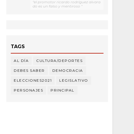
"el promotor ricardo rodríguez alvara
do es un falso y mentiroso "
TAGS
AL DÍA
CULTURA/DEPORTES
DEBES SABER
DEMOCRACIA
ELECCIONES2021
LEGISLATIVO
PERSONAJES
PRINCIPAL