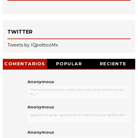
TWITTER
Tweets by IQpoliticoMx
COMENTARIOS
POPULAR
RECIENTE
Anonymous
"morena se parece cada vez más al pri antes se lla
m..."
Anonymous
"gobierne quien gobierne los derechos se defienden"
Anonymous