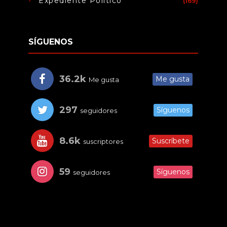
Expediente Político
(169)
SÍGUENOS
36.2k
Me gusta
Me gusta
297
Síguenos
seguidores
8.6k
Suscríbete
suscriptores
59
Síguenos
seguidores