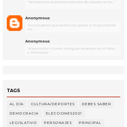
"rechazamos la política salinista de claudia no los..."
Anonymous
"nunca pensé que podría recuperar a mi prometido
ha..."
Anonymous
"el promotor ricardo rodríguez alvarado es un falso
y mentiroso "
TAGS
AL DÍA
CULTURA/DEPORTES
DEBES SABER
DEMOCRACIA
ELECCIONES2021
LEGISLATIVO
PERSONAJES
PRINCIPAL