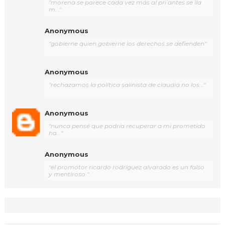
"morena se parece cada vez más al pri antes se lla
m..."
Anonymous
"gobierne quien gobierne los derechos se defienden"
Anonymous
"rechazamos la política salinista de claudia no los..."
Anonymous
"nunca pensé que podría recuperar a mi prometido
ha..."
Anonymous
"el promotor ricardo rodríguez alvarado es un falso
y mentiroso "