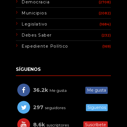
Democracia
(2708)
Municipios
(2082)
Legislativo
(1684)
Debes Saber
(232)
Expediente Político
(169)
SÍGUENOS
36.2k
Me gusta
Me gusta
297
Síguenos
seguidores
8.6k
Suscríbete
suscriptores