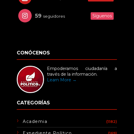
59
Síguenos
seguidores
CONÓCENOS
Empoderamos ciudadanía a
través de la información.
Learn More →
CATEGORÍAS
Academia
(1182)
Expediente Político
(169)