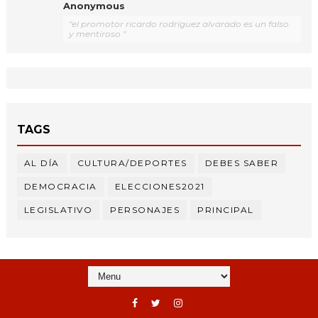
Anonymous
"el promotor ricardo rodríguez alvarado es un falso
y mentiroso "
TAGS
AL DÍA
CULTURA/DEPORTES
DEBES SABER
DEMOCRACIA
ELECCIONES2021
LEGISLATIVO
PERSONAJES
PRINCIPAL