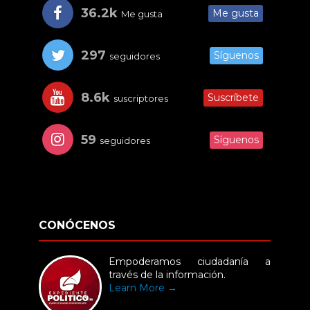
36.2k
Me gusta
Me gusta
297
Síguenos
seguidores
8.6k
Suscríbete
suscriptores
59
Síguenos
seguidores
CONÓCENOS
Empoderamos ciudadanía a
través de la información.
Learn More →