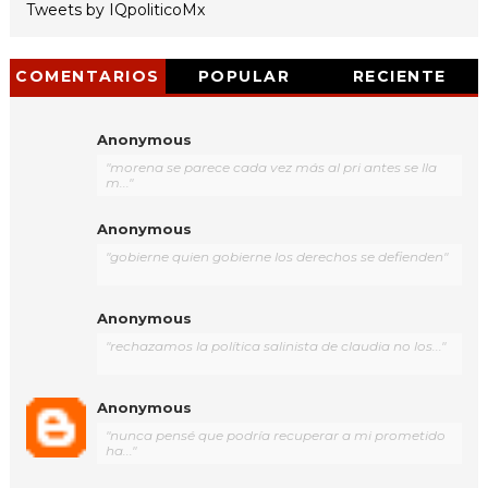
Tweets by IQpoliticoMx
COMENTARIOS
POPULAR
RECIENTE
Anonymous
"morena se parece cada vez más al pri antes se lla
m..."
Anonymous
"gobierne quien gobierne los derechos se defienden"
Anonymous
"rechazamos la política salinista de claudia no los..."
Anonymous
"nunca pensé que podría recuperar a mi prometido
ha..."