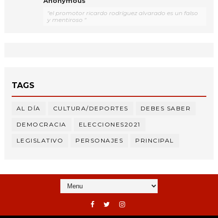
Anonymous
"el promotor ricardo rodríguez alvarado es un falso
y mentiroso "
TAGS
AL DÍA
CULTURA/DEPORTES
DEBES SABER
DEMOCRACIA
ELECCIONES2021
LEGISLATIVO
PERSONAJES
PRINCIPAL