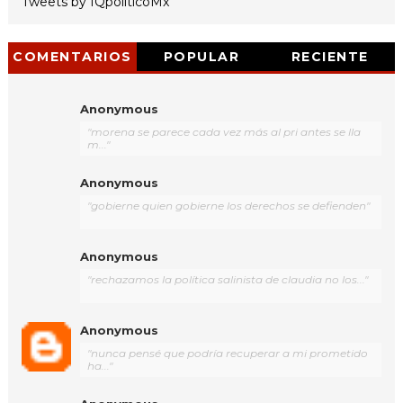
Tweets by IQpoliticoMx
COMENTARIOS
POPULAR
RECIENTE
Anonymous
"morena se parece cada vez más al pri antes se lla
m..."
Anonymous
"gobierne quien gobierne los derechos se defienden"
Anonymous
"rechazamos la política salinista de claudia no los..."
Anonymous
"nunca pensé que podría recuperar a mi prometido
ha..."