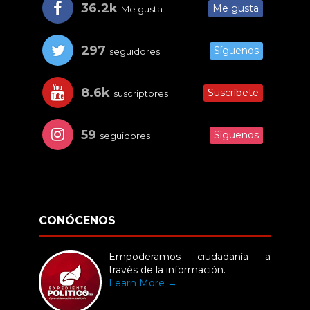
36.2k
Me gusta
Me gusta
297
Síguenos
seguidores
8.6k
Suscríbete
suscriptores
59
Síguenos
seguidores
CONÓCENOS
Empoderamos ciudadanía a
través de la información.
Learn More →