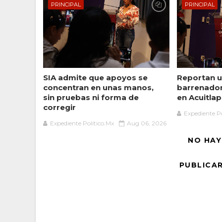
PRINCIPAL
PRINCIPAL
SIA admite que apoyos se
Reportan u
concentran en unas manos,
barrenado
sin pruebas ni forma de
en Acuitlap
corregir
Expediente Po
Expediente Político.Mx
Aug 06, 2026
NO HAY
PUBLICA