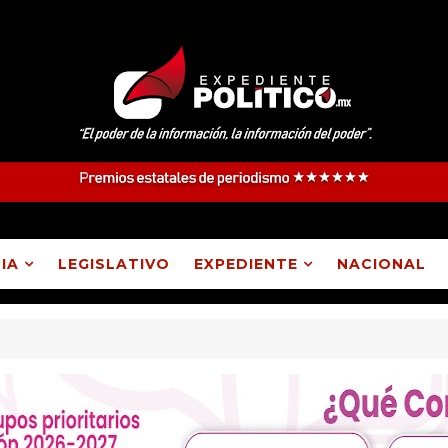
IA
LEGISLATIVO
EXPEDIENTE
NACIONAL
ca, Atlangatepec, Lázaro Cárdenas, Españita y Huamantla