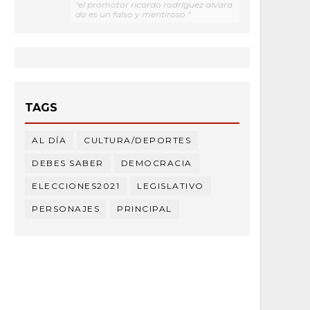
"el promotor ricardo rodríguez alvara
do es un falso y mentiroso "
TAGS
AL DÍA
CULTURA/DEPORTES
DEBES SABER
DEMOCRACIA
ELECCIONES2021
LEGISLATIVO
PERSONAJES
PRINCIPAL