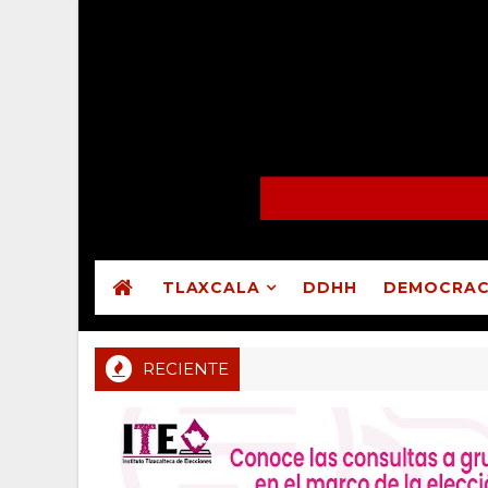
TLAXCALA
DDHH
DEMOCRAC
RECIENTE
Congreso reprueba cuentas públicas de Atltzayan
LEGISLATIVO