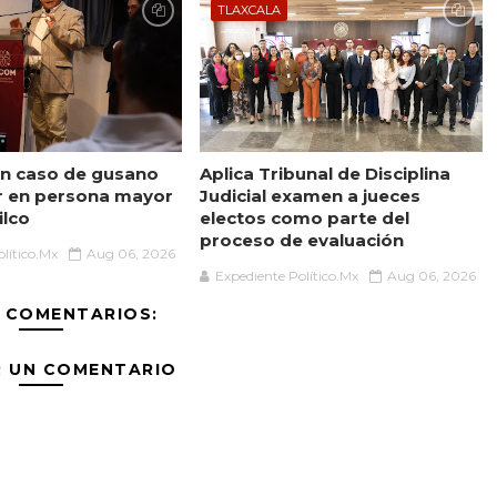
TLAXCALA
n caso de gusano
Aplica Tribunal de Disciplina
r en persona mayor
Judicial examen a jueces
ilco
electos como parte del
proceso de evaluación
lítico.Mx
Aug 06, 2026
Expediente Político.Mx
Aug 06, 2026
 COMENTARIOS:
R UN COMENTARIO