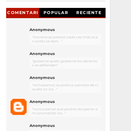
COMENTARI
POPULAR
RECIENTE
OS
Anonymous
"morena se parece cada vez más al p
ri antes se llam..."
Anonymous
"gobierne quien gobierne los derecho
s se defienden"
Anonymous
"rechazamos la política salinista de cl
audia no los..."
Anonymous
"nunca pensé que podría recuperar a
mi prometido ha..."
Anonymous