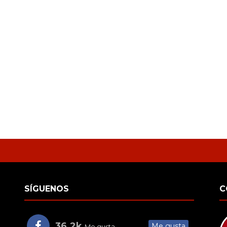
SÍGUENOS
C
36.2k
Me gusta
Me gusta