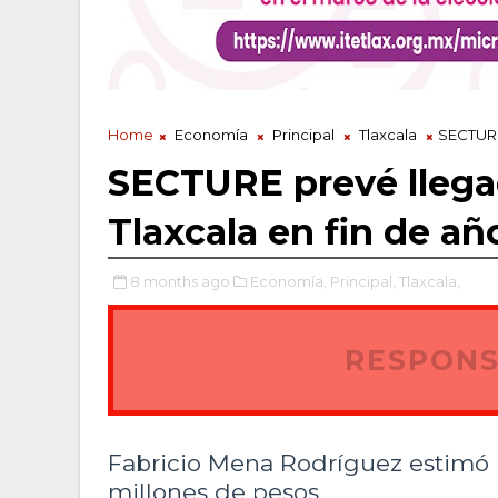
Home
Economía
Principal
Tlaxcala
SECTURE 
SECTURE prevé llegad
Tlaxcala en fin de añ
8 months ago
Economía,
Principal,
Tlaxcala,
RESPONS
Fabricio Mena Rodríguez estimó
millones de pesos