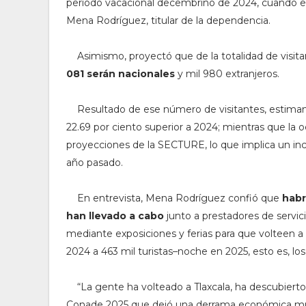
periodo vacacional decembrino de 2024, cuando el e
Mena Rodríguez, titular de la dependencia.
Asimismo, proyectó que de la totalidad de visitan
081 serán nacionales
y mil 980 extranjeros.
Resultado de ese número de visitantes, estiman 
22.69 por ciento superior a 2024; mientras que la 
proyecciones de la SECTURE, lo que implica un in
año pasado.
En entrevista, Mena Rodríguez confió que
habr
han llevado a cabo
junto a prestadores de servici
mediante
exposiciones y ferias para que volteen a 
2024 a 463 mil turistas–noche en 2025, esto es, lo
“La gente ha volteado a Tlaxcala, ha descubiert
Conade 2025 que dejó una derrama económica mu