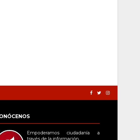
ONÓCENOS
Empoderamos ciudadanía a
través de la información.