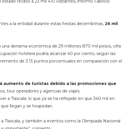
stado recibió a 23 mil 410 visitantes, informó Fabricio
tes a la entidad durante estas fiestas decembrinas,
26 mil
una derrama económica de 29 millones 870 mil pesos, cifra
ocupación hotelera podría alcanzar 40 por ciento, según las
cremento de 3.13 puntos porcentuales en comparación con el
á aumento de turistas debido a las promociones que
os, tour operadores y agencias de viajes
ver a Tlaxcala; lo que ya se ha reflejado en que 340 mil en
s que llegan y se hospedan.
o a Tlaxcala, y también a eventos como la Olimpiada Nacional
y importante”, comentó.