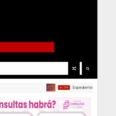
Expediente Político.Mx no 1126
AL DÍA