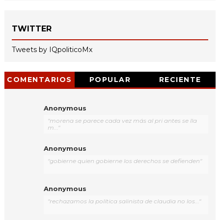
TWITTER
Tweets by IQpoliticoMx
COMENTARIOS
POPULAR
RECIENTE
Anonymous
"morena se parece cada vez más al pri antes se lla
m..."
Anonymous
"gobierne quien gobierne los derechos se defienden"
Anonymous
"rechazamos la política salinista de claudia no los..."