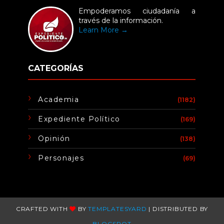
Empoderamos ciudadanía a
través de la información.
Learn More →
CATEGORÍAS
Academia
(1182)
Expediente Político
(169)
Opinión
(138)
Personajes
(69)
CRAFTED WITH
BY
TEMPLATESYARD
| DISTRIBUTED BY
BLOGSPOT