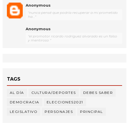
Anonymous
"nunca pensé que podría recuperar a mi prometido
ha..."
Anonymous
"el promotor ricardo rodríguez alvarado es un falso
y mentiroso "
TAGS
AL DÍA
CULTURA/DEPORTES
DEBES SABER
DEMOCRACIA
ELECCIONES2021
LEGISLATIVO
PERSONAJES
PRINCIPAL