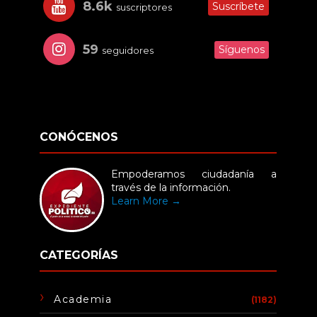
8.6k
Suscríbete
suscriptores
59
Síguenos
seguidores
CONÓCENOS
Empoderamos ciudadanía a
través de la información.
Learn More →
CATEGORÍAS
Academia
(1182)