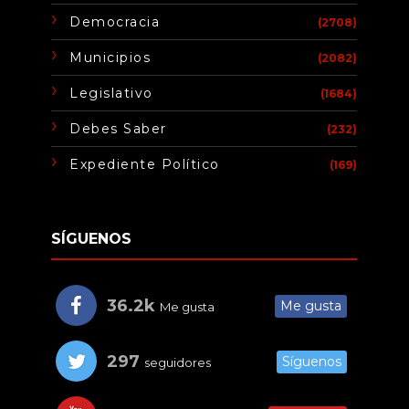
Democracia
(2708)
Municipios
(2082)
Legislativo
(1684)
Debes Saber
(232)
Expediente Político
(169)
SÍGUENOS
36.2k
Me gusta
Me gusta
297
Síguenos
seguidores