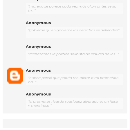
"morena se parece cada vez más al pri antes se lla
m..."
Anonymous
"gobierne quien gobierne los derechos se defienden"
Anonymous
"rechazamos la política salinista de claudia no los..."
Anonymous
"nunca pensé que podría recuperar a mi prometido
ha..."
Anonymous
"el promotor ricardo rodríguez alvarado es un falso
y mentiroso "