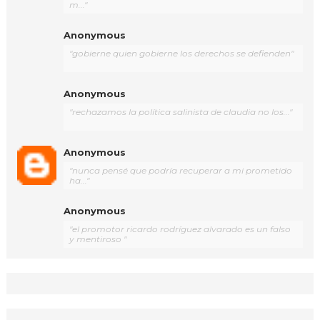
m..."
Anonymous
"gobierne quien gobierne los derechos se defienden"
Anonymous
"rechazamos la política salinista de claudia no los..."
Anonymous
"nunca pensé que podría recuperar a mi prometido
ha..."
Anonymous
"el promotor ricardo rodríguez alvarado es un falso
y mentiroso "