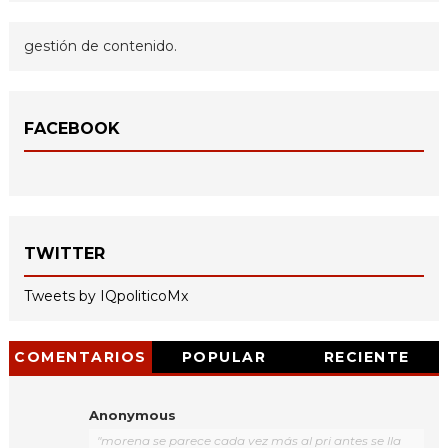
gestión de contenido.
FACEBOOK
TWITTER
Tweets by IQpoliticoMx
COMENTARIOS
POPULAR
RECIENTE
Anonymous
"morena se parece cada vez más al pri antes se lla