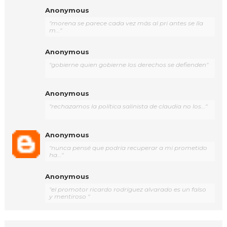
Anonymous
"morena se parece cada vez más al pri antes se lla
m..."
Anonymous
"gobierne quien gobierne los derechos se defienden"
Anonymous
"rechazamos la política salinista de claudia no los..."
Anonymous
"nunca pensé que podría recuperar a mi prometido
ha..."
Anonymous
"el promotor ricardo rodríguez alvarado es un falso
y mentiroso "