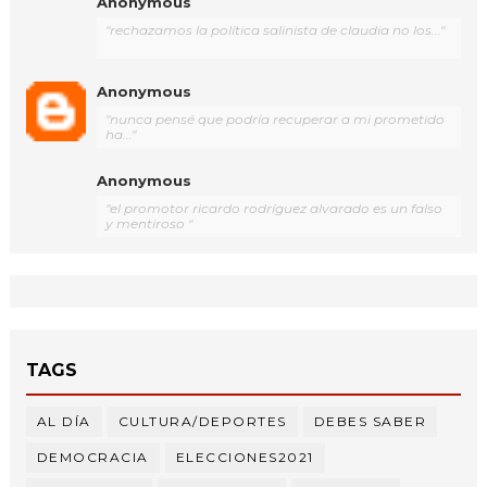
Anonymous
"rechazamos la política salinista de claudia no los..."
Anonymous
"nunca pensé que podría recuperar a mi prometido
ha..."
Anonymous
"el promotor ricardo rodríguez alvarado es un falso
y mentiroso "
TAGS
AL DÍA
CULTURA/DEPORTES
DEBES SABER
DEMOCRACIA
ELECCIONES2021