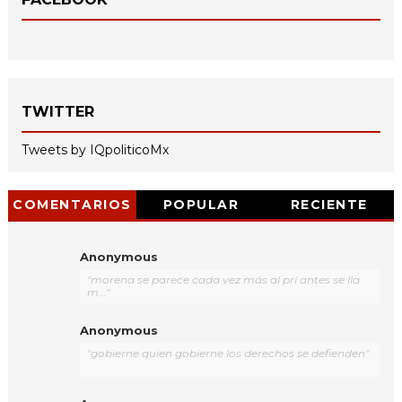
TWITTER
Tweets by IQpoliticoMx
COMENTARIOS
POPULAR
RECIENTE
Anonymous
"morena se parece cada vez más al pri antes se lla
m..."
Anonymous
"gobierne quien gobierne los derechos se defienden"