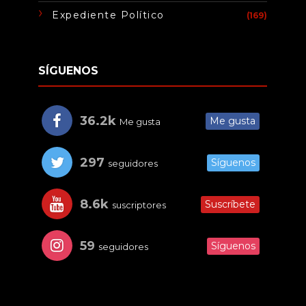
Expediente Político
(169)
SÍGUENOS
36.2k
Me gusta
Me gusta
297
Síguenos
seguidores
8.6k
Suscríbete
suscriptores
59
Síguenos
seguidores