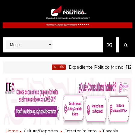
Expediente Político.Mx no. 1127 | So
AL DÍA
opilco, Quilehtla, Santa Cruz Tlaxcala, Xaltocan, Yauhquemehcan
Home
Cultura/Deportes
Entretenimiento
Tlaxcala