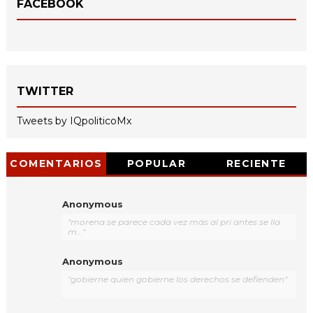
FACEBOOK
TWITTER
Tweets by IQpoliticoMx
COMENTARIOS
POPULAR
RECIENTE
Anonymous
"morena se parece cada vez más al pri antes se lla
m..."
Anonymous
"gobierne quien gobierne los derechos se defienden"