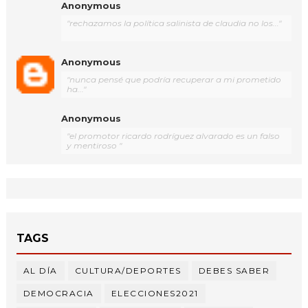
Anonymous
"rechazamos la política salinista de claudia no los..."
Anonymous
"nunca pensé que podría recuperar a mi prometido
ha..."
Anonymous
"el promotor ricardo rodríguez alvarado es un falso
y mentiroso "
TAGS
AL DÍA
CULTURA/DEPORTES
DEBES SABER
DEMOCRACIA
ELECCIONES2021