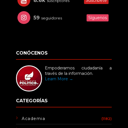
8.6k
Suscríbete
suscriptores
59
Síguenos
seguidores
CONÓCENOS
Empoderamos ciudadanía a
través de la información.
Learn More →
CATEGORÍAS
Academia
(1182)