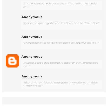
"morena se parece cada vez más al pri antes se lla
m..."
Anonymous
"gobierne quien gobierne los derechos se defienden"
Anonymous
"rechazamos la política salinista de claudia no los..."
Anonymous
"nunca pensé que podría recuperar a mi prometido
ha..."
Anonymous
"el promotor ricardo rodríguez alvarado es un falso
y mentiroso "