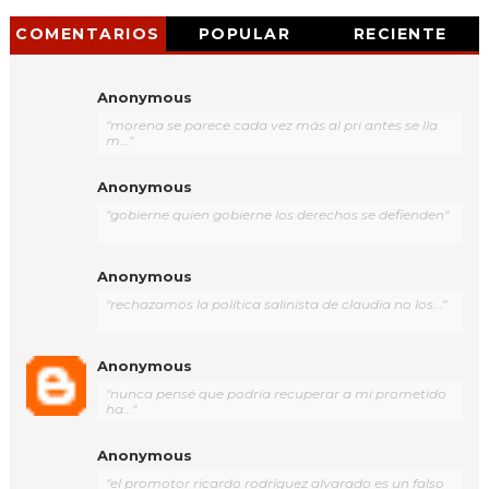
COMENTARIOS
POPULAR
RECIENTE
Anonymous
"morena se parece cada vez más al pri antes se lla
m..."
Anonymous
"gobierne quien gobierne los derechos se defienden"
Anonymous
"rechazamos la política salinista de claudia no los..."
Anonymous
"nunca pensé que podría recuperar a mi prometido
ha..."
Anonymous
"el promotor ricardo rodríguez alvarado es un falso