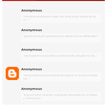
Anonymous
"morena se parece cada vez más al pri antes se lla
m..."
Anonymous
"gobierne quien gobierne los derechos se defienden"
Anonymous
"rechazamos la política salinista de claudia no los..."
Anonymous
"nunca pensé que podría recuperar a mi prometido
ha..."
Anonymous
"el promotor ricardo rodríguez alvarado es un falso
y mentiroso "