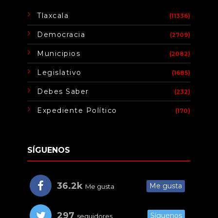
Tlaxcala
(11336)
Democracia
(2709)
Municipios
(2082)
Legislativo
(1685)
Debes Saber
(232)
Expediente Político
(170)
SÍGUENOS
36.2k
Me gusta
Me gusta
297
Síguenos
seguidores