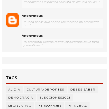
"rechazamos la política salinista de claudia no los..."
Anonymous
"nunca pensé que podría recuperar a mi prometido
ha..."
Anonymous
"el promotor ricardo rodríguez alvarado es un falso
y mentiroso "
TAGS
AL DÍA
CULTURA/DEPORTES
DEBES SABER
DEMOCRACIA
ELECCIONES2021
LEGISLATIVO
PERSONAJES
PRINCIPAL