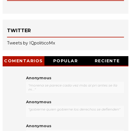
TWITTER
Tweets by IQpoliticoMx
COMENTARIOS
POPULAR
RECIENTE
Anonymous
"morena se parece cada vez más al pri antes se lla
m..."
Anonymous
"gobierne quien gobierne los derechos se defienden"
Anonymous