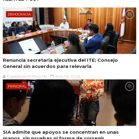
DEMOCRACIA
Renuncia secretaria ejecutiva del ITE; Consejo
General sin acuerdos para relevarla
Expediente Político.Mx
Aug 06, 2026
PRINCIPAL
SIA admite que apoyos se concentran en unas
manos, sin pruebas ni forma de corregir