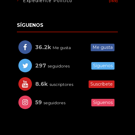
Expediente Político
(169)
SÍGUENOS
36.2k
Me gusta
Me gusta
297
Síguenos
seguidores
8.6k
Suscríbete
suscriptores
59
Síguenos
seguidores