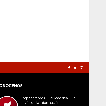
ONÓCENOS
Empoderamos ciudadanía a
través de la información.