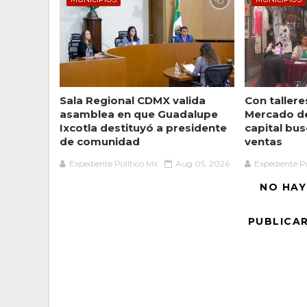
Sala Regional CDMX valida
Con taller
asamblea en que Guadalupe
Mercado de
Ixcotla destituyó a presidente
capital bu
de comunidad
ventas
Expediente Político.Mx
Aug 05, 2026
Expediente Po
NO HAY
PUBLICA