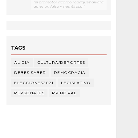
"el promotor ricardo rodríguez alvara
do es un falso y mentiroso "
TAGS
AL DÍA
CULTURA/DEPORTES
DEBES SABER
DEMOCRACIA
ELECCIONES2021
LEGISLATIVO
PERSONAJES
PRINCIPAL