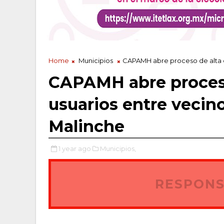
Home
Municipios
CAPAMH abre proceso de alta d
CAPAMH abre proceso
usuarios entre vecino
Malinche
1 year ago
Municipios,
RESPONS