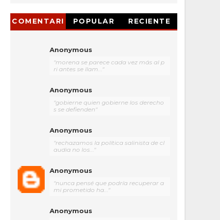
COMENTARI
POPULAR
RECIENTE
OS
Anonymous
"morena se parece cada vez más al p
ri antes se llam..."
Anonymous
"gobierne quien gobierne los derecho
s se defienden"
Anonymous
"rechazamos la política salinista de cl
audia no los..."
Anonymous
"nunca pensé que podría recuperar a
mi prometido ha..."
Anonymous