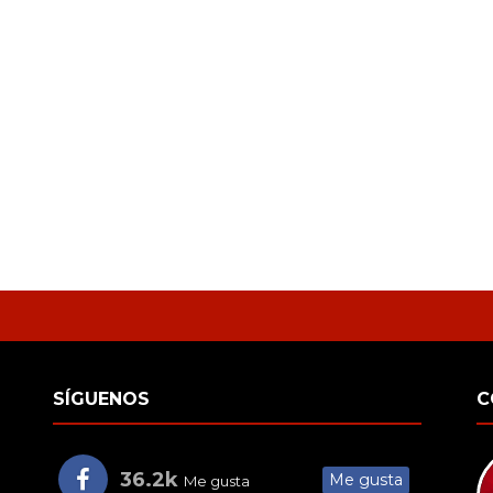
SÍGUENOS
C
36.2k
Me gusta
Me gusta