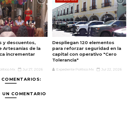
es y descuentos,
Despliegan 120 elementos
 Artesanías de la
para reforzar seguridad en la
sca incrementar
capital con operativo "Cero
Tolerancia"
lítico.Mx
Jul 27, 2026
Expediente Político.Mx
Jul 22, 2026
 COMENTARIOS:
R UN COMENTARIO