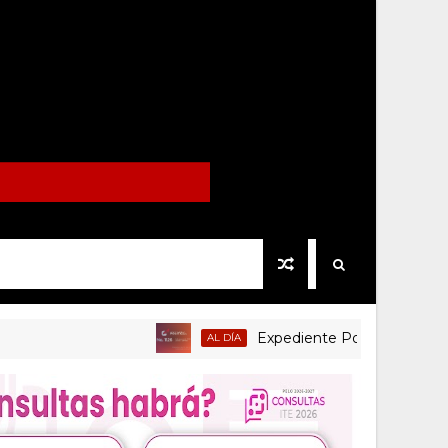
Expediente Político.Mx no 1126
AL DÍA