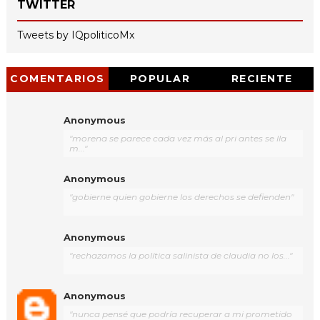
TWITTER
Tweets by IQpoliticoMx
COMENTARIOS
POPULAR
RECIENTE
Anonymous
"morena se parece cada vez más al pri antes se lla
m..."
Anonymous
"gobierne quien gobierne los derechos se defienden"
Anonymous
"rechazamos la política salinista de claudia no los..."
Anonymous
"nunca pensé que podría recuperar a mi prometido