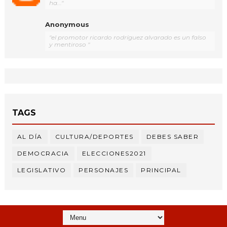
ha..."
Anonymous
"el promotor ricardo rodríguez alvarado es un falso
y mentiroso "
TAGS
AL DÍA
CULTURA/DEPORTES
DEBES SABER
DEMOCRACIA
ELECCIONES2021
LEGISLATIVO
PERSONAJES
PRINCIPAL