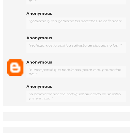
m..."
Anonymous
"gobierne quien gobierne los derechos se defienden"
Anonymous
"rechazamos la política salinista de claudia no los..."
Anonymous
"nunca pensé que podría recuperar a mi prometido
ha..."
Anonymous
"el promotor ricardo rodríguez alvarado es un falso
y mentiroso "