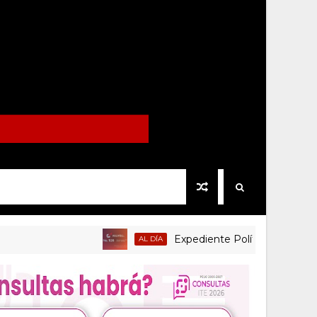
Expediente Político.Mx no 1126
AL DÍA