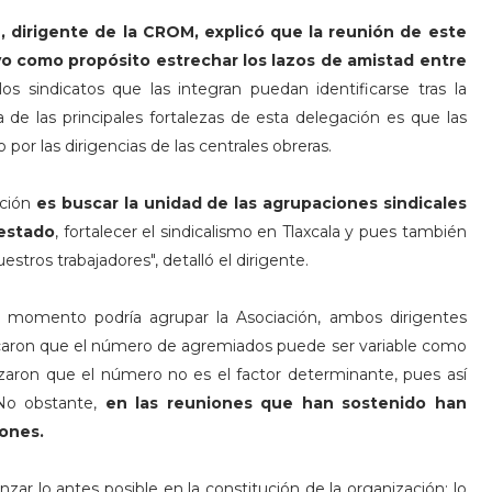
 dirigente de la CROM,
explicó que la reunión de este
vo como propósito estrechar los lazos de amistad entre
os sindicatos que las integran puedan identificarse tras la
 de las principales fortalezas de esta delegación es que las
or las dirigencias de las centrales obreras.
ación
es buscar la unidad de las agrupaciones sindicales
 estado
, fortalecer el sindicalismo en Tlaxcala y pues también
stros trabajadores", detalló el dirigente.
omento podría agrupar la Asociación, ambos dirigentes
ndicaron que el número de agremiados puede ser variable como
izaron que el número no es el factor determinante, pues así
 No obstante,
en las reuniones que han sostenido han
iones.
ar lo antes posible en la constitución de la organización; lo