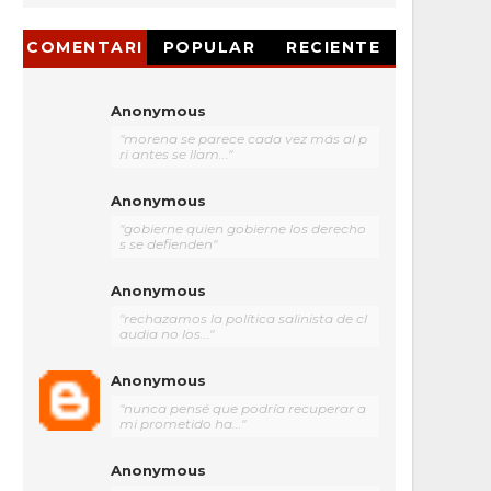
COMENTARI
POPULAR
RECIENTE
OS
Anonymous
"morena se parece cada vez más al p
ri antes se llam..."
Anonymous
"gobierne quien gobierne los derecho
s se defienden"
Anonymous
"rechazamos la política salinista de cl
audia no los..."
Anonymous
"nunca pensé que podría recuperar a
mi prometido ha..."
Anonymous