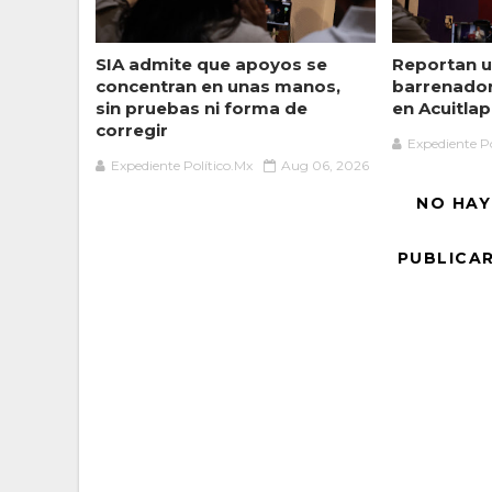
SIA admite que apoyos se
Reportan u
concentran en unas manos,
barrenado
sin pruebas ni forma de
en Acuitlap
corregir
Expediente Po
Expediente Político.Mx
Aug 06, 2026
NO HAY
PUBLICA