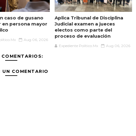
n caso de gusano
Aplica Tribunal de Disciplina
r en persona mayor
Judicial examen a jueces
ilco
electos como parte del
proceso de evaluación
lítico.Mx
Aug 06, 2026
Expediente Político.Mx
Aug 06, 2026
 COMENTARIOS:
R UN COMENTARIO