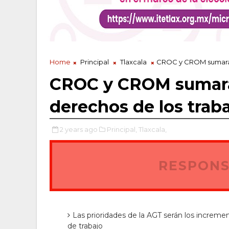
Home
Principal
Tlaxcala
CROC y CROM sumarán 
CROC y CROM sumarán
derechos de los trab
2 years ago
Principal,
Tlaxcala,
RESPONS
Las prioridades de la AGT serán los incremen
de trabajo