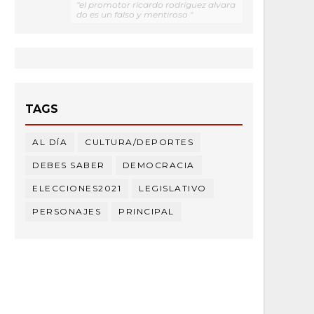
"el promotor ricardo rodríguez alvara
do es un falso y mentiroso "
TAGS
AL DÍA
CULTURA/DEPORTES
DEBES SABER
DEMOCRACIA
ELECCIONES2021
LEGISLATIVO
PERSONAJES
PRINCIPAL