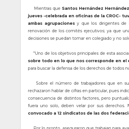
Mientras que
Santos Hernández Hernández,
jueves -celebrada en oficinas de la CROC- tu
ambas agrupaciones
y que los dirigentes de l
renovación de los comités ejecutivos; ya que una
decisiones se puedan tomar en colegiado y no solo p
"Uno
de los objetivos principales de esta asoci
sobre todo en lo que nos corresponde en el
para buscar la defensa de los derechos de todos nue
Sobre el número de trabajadores que en su m
rechazaron hablar de cifras en particular, pues i
consecuencia de distintos factores, pero puntual
fuera uno solo, deben velar por sus derechos.
convocado a 12 sindicatos de las dos federac
Por lo pronto, aseguraron que trabajan para avanz