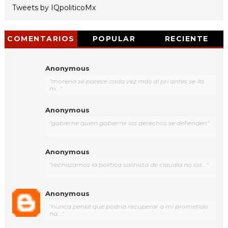
Tweets by IQpoliticoMx
COMENTARIOS
POPULAR
RECIENTE
Anonymous
"morena se parece cada vez más al pri antes se lla
m..."
Anonymous
"gobierne quien gobierne los derechos se defienden"
Anonymous
"rechazamos la política salinista de claudia no los..."
Anonymous
"nunca pensé que podría recuperar a mi prometido
ha..."