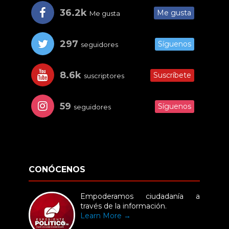
36.2k
Me gusta
Me gusta
297
Síguenos
seguidores
8.6k
Suscríbete
suscriptores
59
Síguenos
seguidores
CONÓCENOS
Empoderamos ciudadanía a
través de la información.
Learn More →