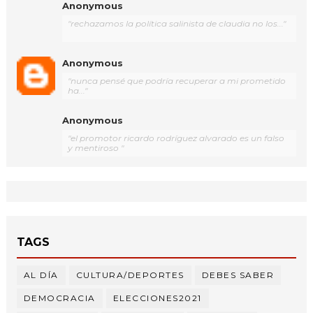
Anonymous
"rechazamos la política salinista de claudia no los..."
Anonymous
"nunca pensé que podría recuperar a mi prometido
ha..."
Anonymous
"el promotor ricardo rodríguez alvarado es un falso
y mentiroso "
TAGS
AL DÍA
CULTURA/DEPORTES
DEBES SABER
DEMOCRACIA
ELECCIONES2021