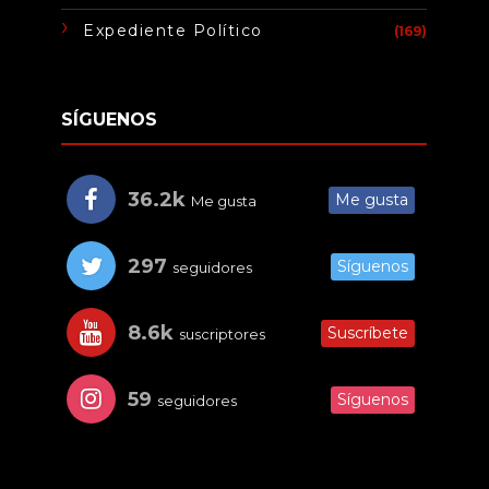
Expediente Político
(169)
SÍGUENOS
36.2k
Me gusta
Me gusta
297
Síguenos
seguidores
8.6k
Suscríbete
suscriptores
59
Síguenos
seguidores