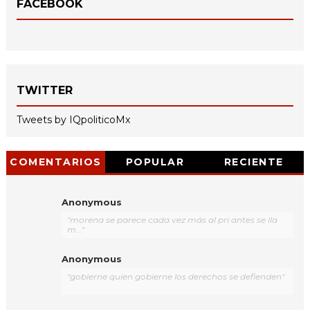
FACEBOOK
TWITTER
Tweets by IQpoliticoMx
COMENTARIOS
POPULAR
RECIENTE
Anonymous
"morena se parece cada vez más al pri antes se lla
m..."
Anonymous
"gobierne quien gobierne los derechos se defienden"