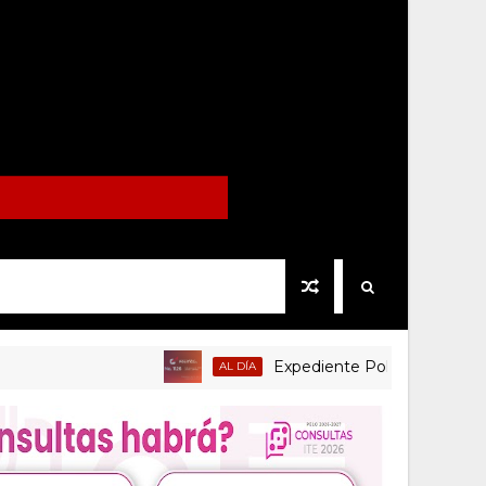
Expediente Político.Mx no 1126
AL DÍA