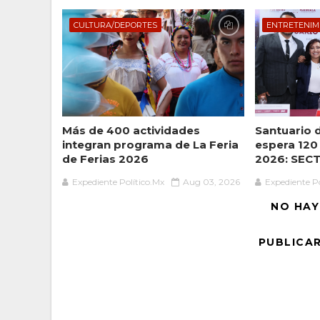
CULTURA/DEPORTES
ENTRETENIM
Más de 400 actividades
Santuario 
integran programa de La Feria
espera 120 
de Ferias 2026
2026: SEC
Expediente Político.Mx
Aug 03, 2026
Expediente Po
NO HAY
PUBLICA