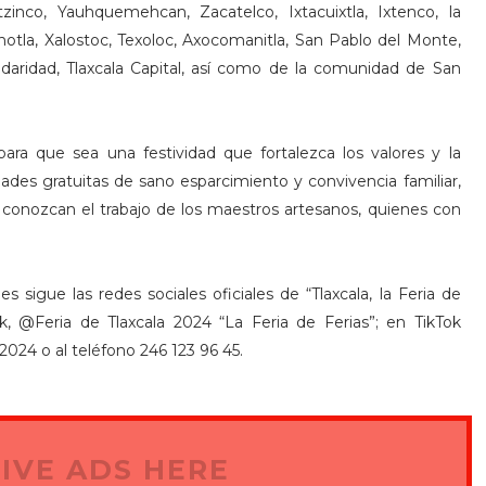
zinco, Yauhquemehcan, Zacatelco, Ixtacuixtla, Ixtenco, la
notla, Xalostoc, Texoloc, Axocomanitla, San Pablo del Monte,
lidaridad, Tlaxcala Capital, así como de la comunidad de San
 para que sea una festividad que fortalezca los valores y la
ividades gratuitas de sano esparcimiento y convivencia familiar,
s conozcan el trabajo de los maestros artesanos, quienes con
sigue las redes sociales oficiales de “Tlaxcala, la Feria de
, @Feria de Tlaxcala 2024 “La Feria de Ferias”; en TikTok
2024 o al teléfono 246 123 96 45.
IVE ADS HERE