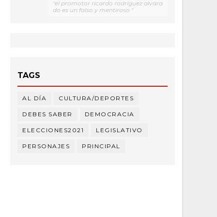
"el promotor ricardo rodríguez alvara
do es un falso y mentiroso "
TAGS
AL DÍA
CULTURA/DEPORTES
DEBES SABER
DEMOCRACIA
ELECCIONES2021
LEGISLATIVO
PERSONAJES
PRINCIPAL