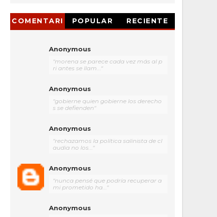
COMENTARI
POPULAR
RECIENTE
OS
Anonymous
"morena se parece cada vez más al p
ri antes se llam..."
Anonymous
"gobierne quien gobierne los derecho
s se defienden"
Anonymous
"rechazamos la política salinista de cl
audia no los..."
Anonymous
"nunca pensé que podría recuperar a
mi prometido ha..."
Anonymous