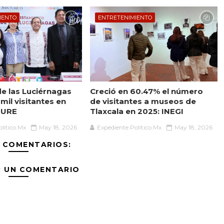
IENTO
ENTRETENIMIENTO
de las Luciérnagas
Creció en 60.47% el número
mil visitantes en
de visitantes a museos de
TURE
Tlaxcala en 2025: INEGI
lítico.Mx
May 18, 2026
Expediente Político.Mx
May 18, 2026
 COMENTARIOS:
R UN COMENTARIO