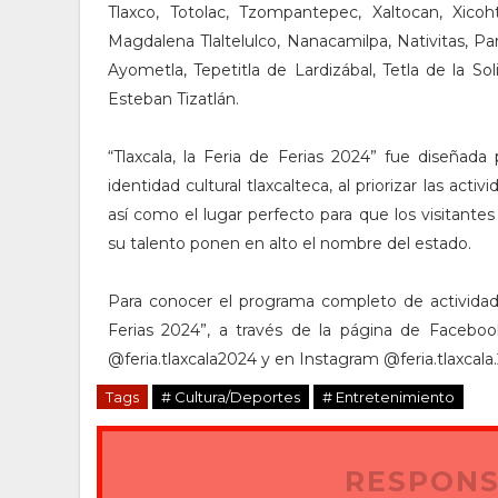
Tlaxco, Totolac, Tzompantepec, Xaltocan, Xicoht
Magdalena Tlaltelulco, Nanacamilpa, Nativitas, Pa
Ayometla, Tepetitla de Lardizábal, Tetla de la So
Esteban Tizatlán.
“Tlaxcala, la Feria de Ferias 2024” fue diseñada
identidad cultural tlaxcalteca, al priorizar las act
así como el lugar perfecto para que los visitante
su talento ponen en alto el nombre del estado.
Para conocer el programa completo de actividades 
Ferias 2024”, a través de la página de Facebook
@feria.tlaxcala2024 y en Instagram @feria.tlaxcala.
Tags
# Cultura/Deportes
# Entretenimiento
RESPONS