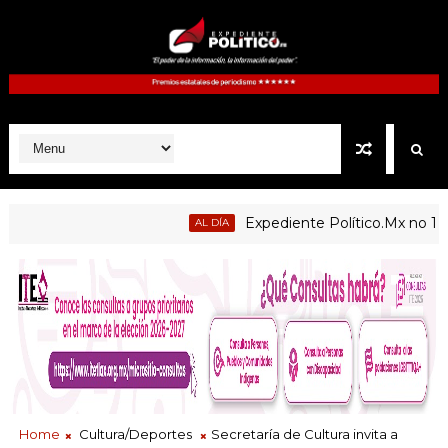
Expediente Político.Mx no 1126
AL DÍA
úblicas de Atltzayanca, Atlangatepec, Lázaro Cárdenas, Españi
Home
Cultura/Deportes
Secretaría de Cultura invita a