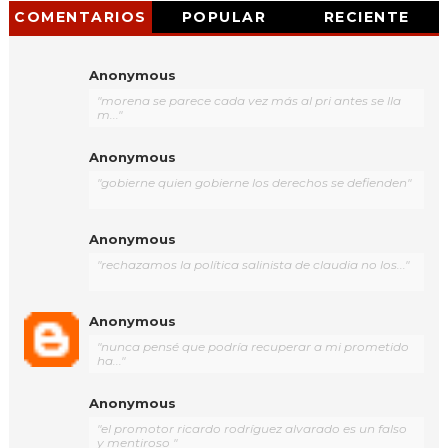
COMENTARIOS
POPULAR
RECIENTE
Anonymous
"morena se parece cada vez más al pri antes se lla
m..."
Anonymous
"gobierne quien gobierne los derechos se defienden"
Anonymous
"rechazamos la política salinista de claudia no los..."
Anonymous
"nunca pensé que podría recuperar a mi prometido
ha..."
Anonymous
"el promotor ricardo rodríguez alvarado es un falso
y mentiroso "