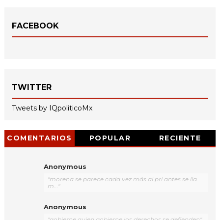
FACEBOOK
TWITTER
Tweets by IQpoliticoMx
COMENTARIOS
POPULAR
RECIENTE
Anonymous
"morena se parece cada vez más al pri antes se lla
m..."
Anonymous
"gobierne quien gobierne los derechos se defienden"