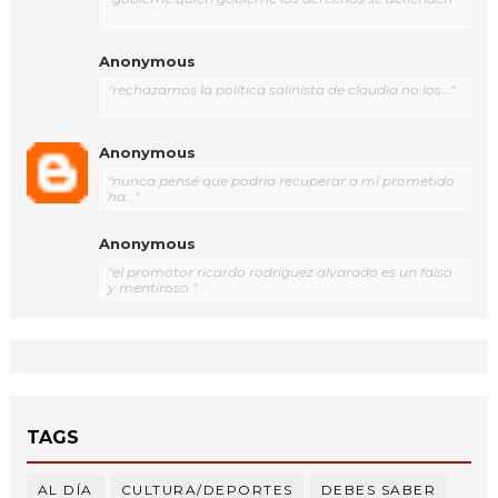
Anonymous
"rechazamos la política salinista de claudia no los..."
Anonymous
"nunca pensé que podría recuperar a mi prometido
ha..."
Anonymous
"el promotor ricardo rodríguez alvarado es un falso
y mentiroso "
TAGS
AL DÍA
CULTURA/DEPORTES
DEBES SABER