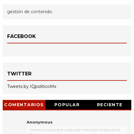
gestión de contenido.
FACEBOOK
TWITTER
Tweets by IQpoliticoMx
COMENTARIOS
POPULAR
RECIENTE
Anonymous
"morena se parece cada vez más al pri antes se lla
m..."