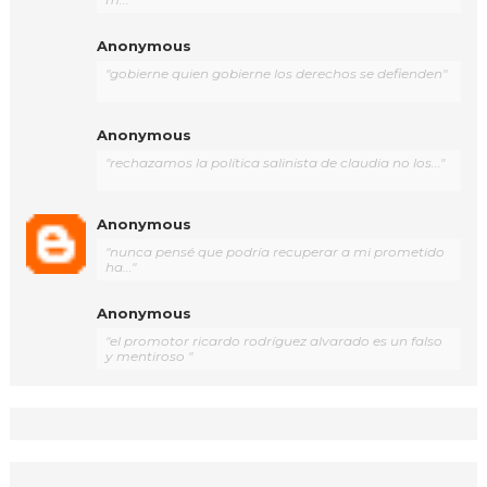
Anonymous
"gobierne quien gobierne los derechos se defienden"
Anonymous
"rechazamos la política salinista de claudia no los..."
Anonymous
"nunca pensé que podría recuperar a mi prometido
ha..."
Anonymous
"el promotor ricardo rodríguez alvarado es un falso
y mentiroso "