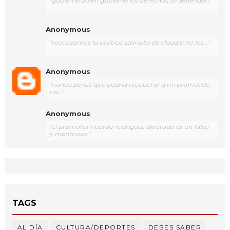
"gobierne quien gobierne los derechos se defienden"
Anonymous
"rechazamos la política salinista de claudia no los..."
Anonymous
"nunca pensé que podría recuperar a mi prometido
ha..."
Anonymous
"el promotor ricardo rodríguez alvarado es un falso
y mentiroso "
TAGS
AL DÍA
CULTURA/DEPORTES
DEBES SABER