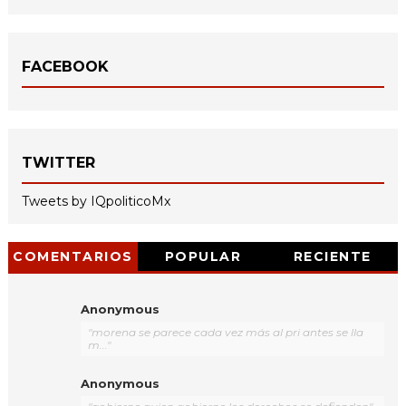
FACEBOOK
TWITTER
Tweets by IQpoliticoMx
COMENTARIOS
POPULAR
RECIENTE
Anonymous
"morena se parece cada vez más al pri antes se lla
m..."
Anonymous