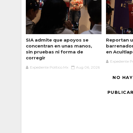
SIA admite que apoyos se
Reportan u
concentran en unas manos,
barrenado
sin pruebas ni forma de
en Acuitlap
corregir
Expediente Po
Expediente Político.Mx
Aug 06, 2026
NO HAY
PUBLICA