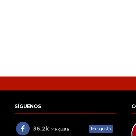
SÍGUENOS
C
36.2k
Me gusta
Me gusta