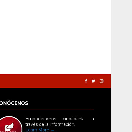
ONÓCENOS
Empoderamos ciudadanía a
través de la información.
Learn More →