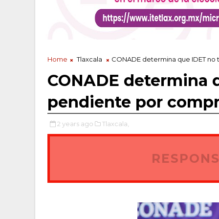
Home
Tlaxcala
CONADE determina que IDET no ti
CONADE determina qu
pendiente por compro
2 years ago
Tlaxcala,
RESPONS