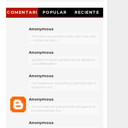
COMENTARI
POPULAR
RECIENTE
OS
Anonymous
"morena se parece cada vez más al p
ri antes se llam..."
Anonymous
"gobierne quien gobierne los derecho
s se defienden"
Anonymous
"rechazamos la política salinista de cl
audia no los..."
Anonymous
"nunca pensé que podría recuperar a
mi prometido ha..."
Anonymous