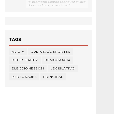
"el promotor ricardo rodríguez alvara
do es un falso y mentiroso "
TAGS
AL DÍA
CULTURA/DEPORTES
DEBES SABER
DEMOCRACIA
ELECCIONES2021
LEGISLATIVO
PERSONAJES
PRINCIPAL