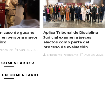
n caso de gusano
Aplica Tribunal de Disciplina
r en persona mayor
Judicial examen a jueces
ilco
electos como parte del
proceso de evaluación
lítico.Mx
Aug 06, 2026
Expediente Político.Mx
Aug 06, 2026
 COMENTARIOS:
R UN COMENTARIO