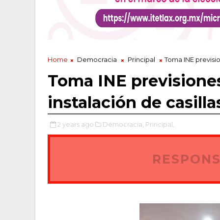
Home
Democracia
Principal
Toma INE prevision
Toma INE previsiones
instalación de casilla
2 years ago
Democracia,
Principal,
RESPONS