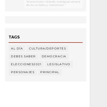
"el promotor ricardo rodríguez alvara
do es un falso y mentiroso "
TAGS
AL DÍA
CULTURA/DEPORTES
DEBES SABER
DEMOCRACIA
ELECCIONES2021
LEGISLATIVO
PERSONAJES
PRINCIPAL