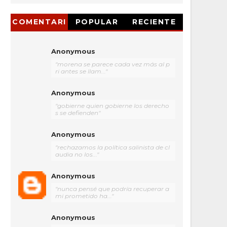
COMENTARI
POPULAR
RECIENTE
OS
Anonymous
"morena se parece cada vez más al p
ri antes se llam..."
Anonymous
"gobierne quien gobierne los derecho
s se defienden"
Anonymous
"rechazamos la política salinista de cl
audia no los..."
Anonymous
"nunca pensé que podría recuperar a
mi prometido ha..."
Anonymous