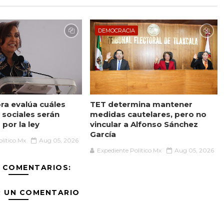
DEMOCRACIA
a evalúa cuáles
TET determina mantener
sociales serán
medidas cautelares, pero no
por la ley
vincular a Alfonso Sánchez
García
lítico.Mx
Aug 05, 2026
Expediente Político.Mx
Aug 05, 2026
 COMENTARIOS:
R UN COMENTARIO