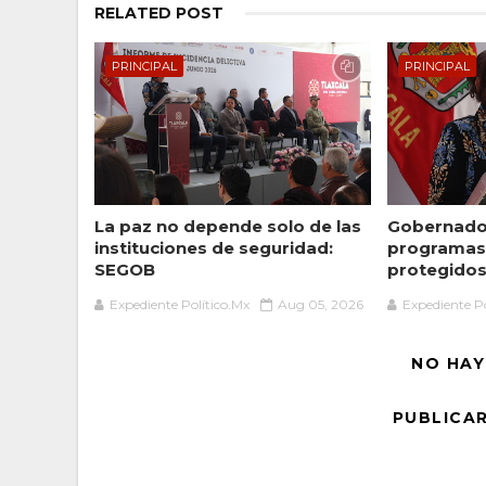
RELATED POST
PRINCIPAL
PRINCIPAL
La paz no depende solo de las
Gobernador
instituciones de seguridad:
programas 
SEGOB
protegidos 
Expediente Político.Mx
Aug 05, 2026
Expediente Po
NO HAY
PUBLICA