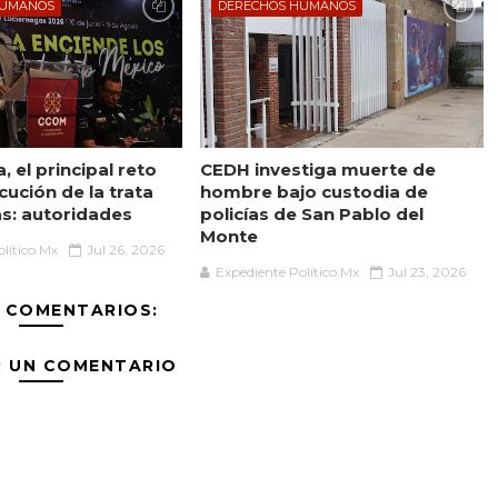
HUMANOS
DERECHOS HUMANOS
, el principal reto
CEDH investiga muerte de
cución de la trata
hombre bajo custodia de
s: autoridades
policías de San Pablo del
Monte
lítico.Mx
Jul 26, 2026
Expediente Político.Mx
Jul 23, 2026
 COMENTARIOS:
R UN COMENTARIO