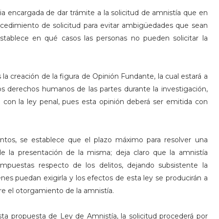
ia encargada de dar trámite a la solicitud de amnistía que en
procedimiento de solicitud para evitar ambigüedades que sean
stablece en qué casos las personas no pueden solicitar la
 la creación de la figura de Opinión Fundante, la cual estará a
os derechos humanos de las partes durante la investigación,
 con la ley penal, pues esta opinión deberá ser emitida con
entos, se establece que el plazo máximo para resolver una
de la presentación de la misma; deja claro que la amnistía
impuestas respecto de los delitos, dejando subsistente la
enes puedan exigirla y los efectos de esta ley se producirán a
re el otorgamiento de la amnistía.
sta propuesta de Ley de Amnistía, la solicitud procederá por