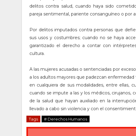
delitos contra salud, cuando haya sido cometid
pareja sentimental, pariente consanguíneo o por af
Por delitos imputados contra personas que defie
sus usos y costumbres; cuando no se haya accedi
garantizado el derecho a contar con intérpret
cultura.
A las mujeres acusadas o sentenciadas por exceso 
a los adultos mayores que padezcan enfermedad te
en cualquiera de sus modalidades, entre ellas, 
cuando se impute a las y los médicos, cirujanos, 
de la salud que hayan auxiliado en la interrupc
llevado a cabo sin violencia y con el consentimien
Tags
# Derechos Humanos