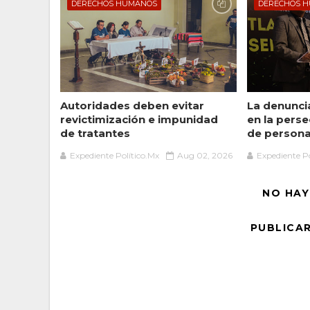
DERECHOS HUMANOS
DERECHOS 
Autoridades deben evitar
La denuncia
revictimización e impunidad
en la perse
de tratantes
de persona
Expediente Político.Mx
Aug 02, 2026
Expediente Po
NO HAY
PUBLICA