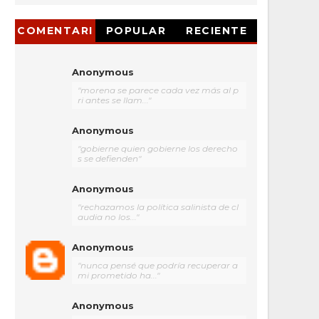
COMENTARI
POPULAR
RECIENTE
OS
Anonymous
"morena se parece cada vez más al p
ri antes se llam..."
Anonymous
"gobierne quien gobierne los derecho
s se defienden"
Anonymous
"rechazamos la política salinista de cl
audia no los..."
Anonymous
"nunca pensé que podría recuperar a
mi prometido ha..."
Anonymous