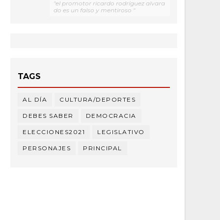
"el promotor ricardo rodríguez alvara
do es un falso y mentiroso "
TAGS
AL DÍA
CULTURA/DEPORTES
DEBES SABER
DEMOCRACIA
ELECCIONES2021
LEGISLATIVO
PERSONAJES
PRINCIPAL