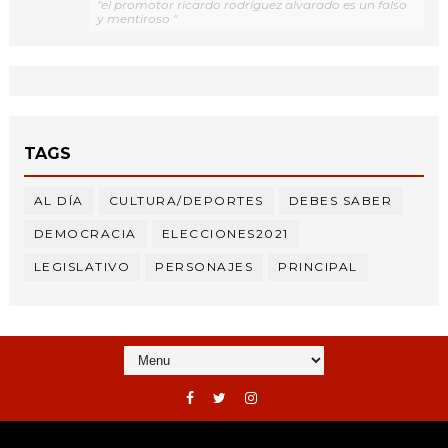
"el promotor ricardo rodríguez alvarado es un falso
y mentiroso "
TAGS
AL DÍA
CULTURA/DEPORTES
DEBES SABER
DEMOCRACIA
ELECCIONES2021
LEGISLATIVO
PERSONAJES
PRINCIPAL