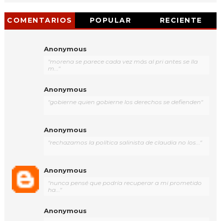
COMENTARIOS
POPULAR
RECIENTE
Anonymous
"morena se parece cada vez más al pri antes se lla
m..."
Anonymous
"gobierne quien gobierne los derechos se defienden"
Anonymous
"rechazamos la política salinista de claudia no los..."
Anonymous
"nunca pensé que podría recuperar a mi prometido
ha..."
Anonymous