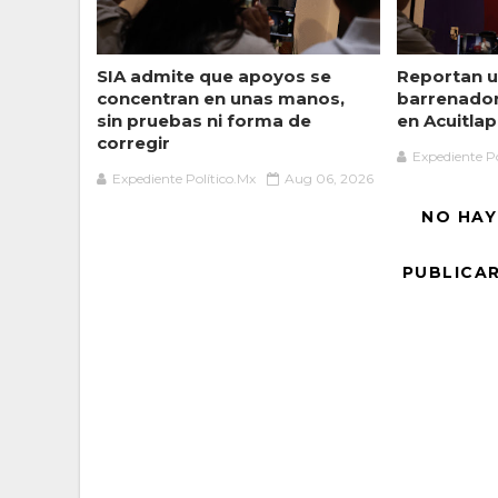
SIA admite que apoyos se
Reportan u
concentran en unas manos,
barrenado
sin pruebas ni forma de
en Acuitlap
corregir
Expediente Po
Expediente Político.Mx
Aug 06, 2026
NO HAY
PUBLICA