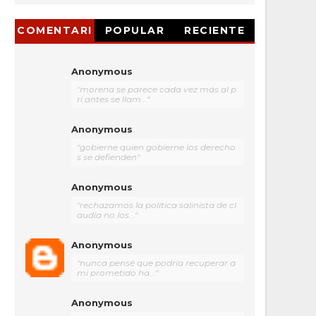
COMENTARI
POPULAR
RECIENTE
OS
Anonymous
"morena se parece cada vez más al p
ri antes se llam..."
Anonymous
"gobierne quien gobierne los derecho
s se defienden"
Anonymous
"rechazamos la política salinista de cl
audia no los..."
Anonymous
"nunca pensé que podría recuperar a
mi prometido ha..."
Anonymous