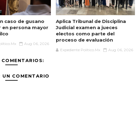
n caso de gusano
Aplica Tribunal de Disciplina
r en persona mayor
Judicial examen a jueces
ilco
electos como parte del
proceso de evaluación
lítico.Mx
Aug 06, 2026
Expediente Político.Mx
Aug 06, 2026
 COMENTARIOS:
R UN COMENTARIO