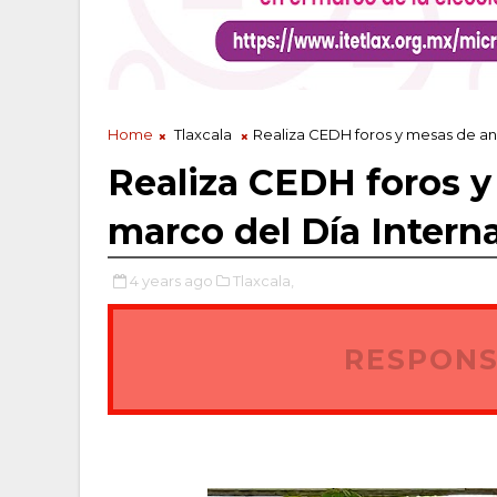
Home
Tlaxcala
Realiza CEDH foros y mesas de aná
Realiza CEDH foros y 
marco del Día Intern
4 years ago
Tlaxcala,
RESPONS