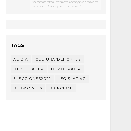
"el promotor ricardo rodríguez alvara
do es un falso y mentiroso "
TAGS
AL DÍA
CULTURA/DEPORTES
DEBES SABER
DEMOCRACIA
ELECCIONES2021
LEGISLATIVO
PERSONAJES
PRINCIPAL