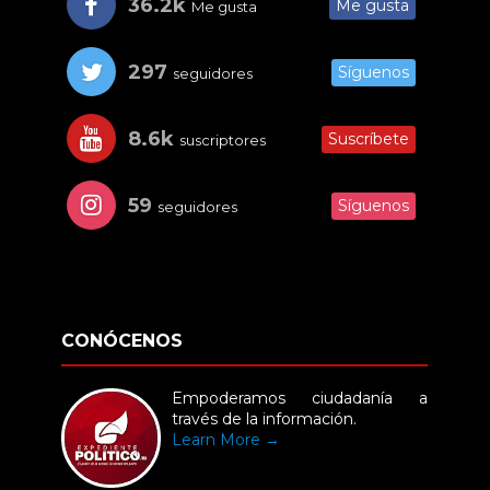
36.2k
Me gusta
Me gusta
297
Síguenos
seguidores
8.6k
Suscríbete
suscriptores
59
Síguenos
seguidores
CONÓCENOS
Empoderamos ciudadanía a
través de la información.
Learn More →