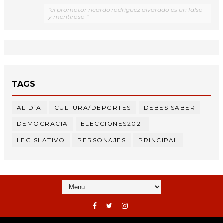
"el promotor ricardo rodríguez alvarado es un falso
y mentiroso "
TAGS
AL DÍA
CULTURA/DEPORTES
DEBES SABER
DEMOCRACIA
ELECCIONES2021
LEGISLATIVO
PERSONAJES
PRINCIPAL