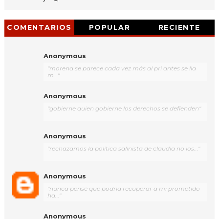
COMENTARIOS
POPULAR
RECIENTE
Anonymous
"morena se parece cada vez más al pri antes se lla
m..."
Anonymous
"gobierne quien gobierne los derechos se defienden"
Anonymous
"rechazamos la política salinista de claudia no los..."
Anonymous
"nunca pensé que podría recuperar a mi prometido
ha..."
Anonymous