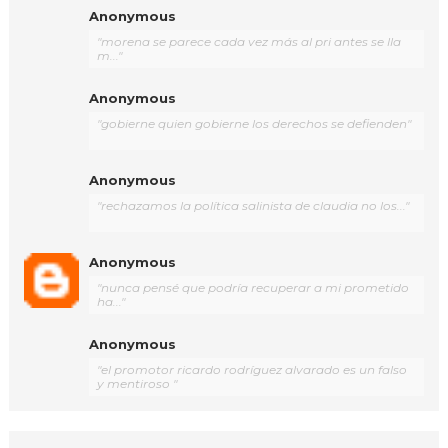
Anonymous
"morena se parece cada vez más al pri antes se lla
m..."
Anonymous
"gobierne quien gobierne los derechos se defienden"
Anonymous
"rechazamos la política salinista de claudia no los..."
Anonymous
"nunca pensé que podría recuperar a mi prometido
ha..."
Anonymous
"el promotor ricardo rodríguez alvarado es un falso
y mentiroso "