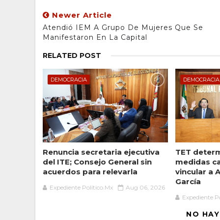
Newer Article
Atendió IEM A Grupo De Mujeres Que Se
Manifestaron En La Capital
RELATED POST
DEMOCRACIA
DEMOCRACIA
Renuncia secretaria ejecutiva
TET deter
del ITE; Consejo General sin
medidas ca
acuerdos para relevarla
vincular a
García
Expediente Político.Mx
Aug 06, 2026
Expediente Po
NO HAY