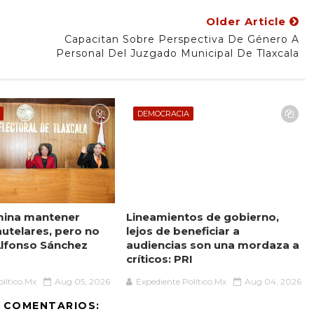
Older Article
Capacitan Sobre Perspectiva De Género A
Personal Del Juzgado Municipal De Tlaxcala
DEMOCRACIA
mina mantener
Lineamientos de gobierno,
utelares, pero no
lejos de beneficiar a
 Alfonso Sánchez
audiencias son una mordaza a
críticos: PRI
lítico.Mx
Aug 05, 2026
Expediente Político.Mx
Aug 04, 2026
 COMENTARIOS: