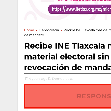
Home
Democracia
Recibe INE Tlaxcala más de 17
de mandato
Recibe INE Tlaxcala 
material electoral s
revocación de mand
4 years ago
Democracia,
RESPONS