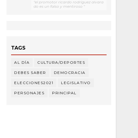
"el promotor ricardo rodríguez alvara
do es un falso y mentiroso "
TAGS
AL DÍA
CULTURA/DEPORTES
DEBES SABER
DEMOCRACIA
ELECCIONES2021
LEGISLATIVO
PERSONAJES
PRINCIPAL