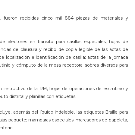
o, fueron recibidas cinco mil 884 piezas de materiales y
 electores en tránsito para casillas especiales; hojas de
cias de clausura y recibo de copia legible de las actas de
e localización e identificación de casilla; actas de la jornada
utinio y cómputo de la mesa receptora; sobres diversos para
con instructivo de la RM; hojas de operaciones de escrutinio y
to distrital y planillas con etiquetas.
cluye, además del líquido indeleble, las etiquetas Braille para
 cajas paquete; mamparas especiales; marcadores de papeleta,
itorio.