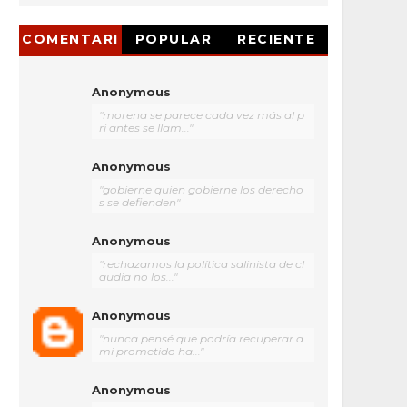
COMENTARI
POPULAR
RECIENTE
OS
Anonymous
"morena se parece cada vez más al p
ri antes se llam..."
Anonymous
"gobierne quien gobierne los derecho
s se defienden"
Anonymous
"rechazamos la política salinista de cl
audia no los..."
Anonymous
"nunca pensé que podría recuperar a
mi prometido ha..."
Anonymous