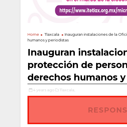
Home
Tlaxcala
Inauguran instalaciones de la Ofi
humanos y periodistas
Inauguran instalacion
protección de perso
derechos humanos y 
4 years ago
Tlaxcala,
RESPONS