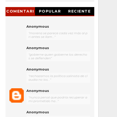
COMENTARI
POPULAR
RECIENTE
OS
Anonymous
"morena se parece cada vez más al p
ri antes se llam..."
Anonymous
"gobierne quien gobierne los derecho
s se defienden"
Anonymous
"rechazamos la política salinista de cl
audia no los..."
Anonymous
"nunca pensé que podría recuperar a
mi prometido ha..."
Anonymous