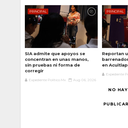
PRINCIPAL
PRINCIPAL
SIA admite que apoyos se
Reportan u
concentran en unas manos,
barrenado
sin pruebas ni forma de
en Acuitlap
corregir
Expediente Po
Expediente Político.Mx
Aug 06, 2026
NO HAY
PUBLICA