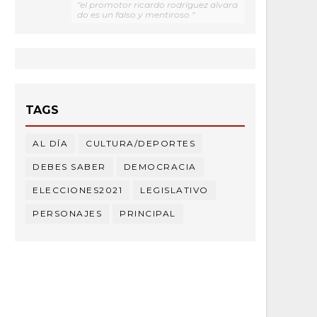
"el promotor ricardo rodríguez alvara
do es un falso y mentiroso "
TAGS
AL DÍA
CULTURA/DEPORTES
DEBES SABER
DEMOCRACIA
ELECCIONES2021
LEGISLATIVO
PERSONAJES
PRINCIPAL