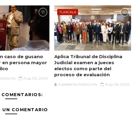
TLAXCALA
n caso de gusano
Aplica Tribunal de Disciplina
r en persona mayor
Judicial examen a jueces
ilco
electos como parte del
proceso de evaluación
lítico.Mx
Aug 06, 2026
Expediente Político.Mx
Aug 06, 2026
 COMENTARIOS:
R UN COMENTARIO